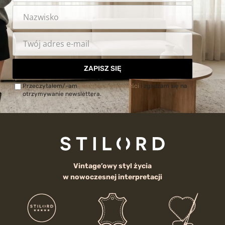
ZAPISZ SIĘ
Przeczytałem/-am
Politykę prywatności
i zgadzam się na
otrzymywanie newslettera.
Vintage’owy styl życia
w nowoczesnej interpretacji