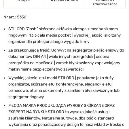
zrównoważona
Nr art.: 5356
STILORD "Josh" skórzana aktówka vintage z mechanizmem
ringowym i
13,3 cala media pocket | Wysokiej jakości skórzany
organizer dla profesjonalnego wyglądu firmy
Za przekonującą treść: Uchwyt na segregator pierścieniowy do
dokumentów DIN A4 | wiele innych przegródek | osobna
przegródka na MacBooki | zamek błyskawiczny zapewniający
maksymalne bezpieczeństwo zawartości
Wysokiej jakości etui marki STILORD | popularne jako duży
organizator, skórzane etui konferencyjne, eleganckie etui
biznesowe, etui na dokumenty z zamkiem błyskawicznym lub
segregator ringowy
MŁODA MARKA PRODUKUJĄCA WYROBY SKÓRZANE ORAZ
EKSPERT NA RYNKU: STILORD to wysoka jakość usług i
zaufanie klientów. Naturalne surowce, dbałość o standard
wykonania oraz ponadczasowy design to nasz wkład w troskę o