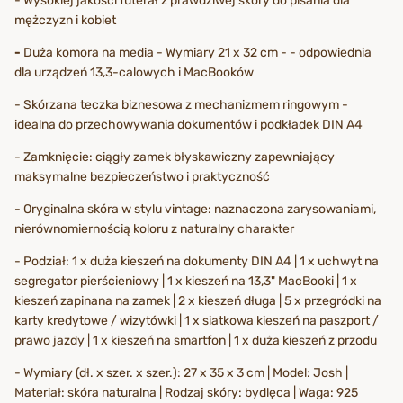
- Wysokiej jakości futerał z prawdziwej skóry do pisania dla
mężczyzn i kobiet
-
Duża komora na media - Wymiary 21 x 32 cm - - odpowiednia
dla urządzeń 13,3-calowych i MacBooków
- Skórzana teczka biznesowa z mechanizmem ringowym -
idealna do przechowywania dokumentów i podkładek DIN A4
- Zamknięcie: ciągły zamek błyskawiczny zapewniający
maksymalne bezpieczeństwo i praktyczność
- Oryginalna skóra w stylu vintage: naznaczona zarysowaniami,
nierównomiernością koloru z naturalny charakter
- Podział: 1 x duża kieszeń na dokumenty DIN A4 | 1 x uchwyt na
segregator pierścieniowy | 1 x kieszeń na 13,3" MacBooki | 1 x
kieszeń zapinana na zamek | 2 x kieszeń długa | 5 x przegródki na
karty kredytowe / wizytówki | 1 x siatkowa kieszeń na paszport /
prawo jazdy | 1 x kieszeń na smartfon | 1 x duża kieszeń z przodu
- Wymiary (dł. x szer. x szer.): 27 x 35 x 3 cm | Model: Josh |
Materiał: skóra naturalna | Rodzaj skóry: bydlęca | Waga: 925