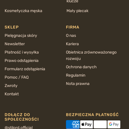
klucze
Kosmetyczka męska
Mały plecak
SKLEP
FIRMA
Pielęgnacja skóry
O nas
Newsletter
Kariera
Płatność i wysyłka
Obietnica zrównoważonego
rozwoju
Prawo odstąpienia
Ochrona danych
Formularz odstąpienia
Regulamin
Pomoc / FAQ
Nota prawna
Zwroty
Kontakt
DOŁĄCZ DO
BEZPIECZNA PŁATNOŚĆ
SPOŁECZNOŚCI
@stilord.official