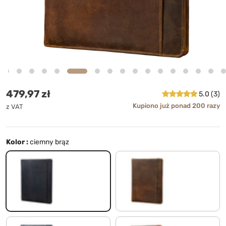
Cena standardowa
479,97 zł
5.0 (3)
Kupiono już ponad 200 razy
z VAT
Kolor :
ciemny brąz
ciemny brąz
średni brąz