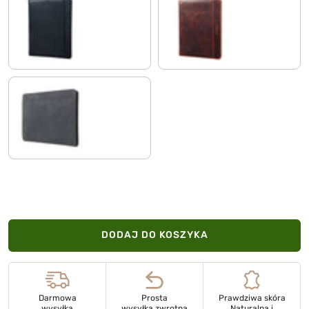
czarny
kara - koniak
carbon - szary
DODAJ DO KOSZYKA
Darmowa
Prosta
Prawdziwa skóra
wysyłka
wysyłka zwrotna
Naturalna i