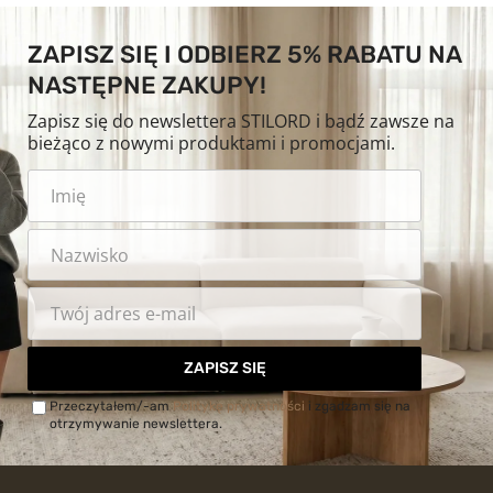
ZAPISZ SIĘ I ODBIERZ 5% RABATU NA
NASTĘPNE ZAKUPY!
Zapisz się do newslettera STILORD i bądź zawsze na
bieżąco z nowymi produktami i promocjami.
ZAPISZ SIĘ
Przeczytałem/-am
Politykę prywatności
i zgadzam się na
otrzymywanie newslettera.