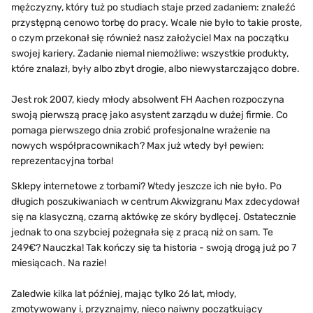
mężczyzny, który tuż po studiach staje przed zadaniem: znaleźć
przystępną cenowo torbę do pracy. Wcale nie było to takie proste,
o czym przekonał się również nasz założyciel Max na początku
swojej kariery. Zadanie niemal niemożliwe: wszystkie produkty,
które znalazł, były albo zbyt drogie, albo niewystarczająco dobre.
Jest rok 2007, kiedy młody absolwent FH Aachen rozpoczyna
swoją pierwszą pracę jako asystent zarządu w dużej firmie. Co
pomaga pierwszego dnia zrobić profesjonalne wrażenie na
nowych współpracownikach? Max już wtedy był pewien:
reprezentacyjna torba!
Sklepy internetowe z torbami? Wtedy jeszcze ich nie było. Po
długich poszukiwaniach w centrum Akwizgranu Max zdecydował
się na klasyczną, czarną aktówkę ze skóry bydlęcej. Ostatecznie
jednak to ona szybciej pożegnała się z pracą niż on sam. Te
249€? Nauczka! Tak kończy się ta historia - swoją drogą już po 7
miesiącach. Na razie!
Zaledwie kilka lat później, mając tylko 26 lat, młody,
zmotywowany i, przyznajmy, nieco naiwny początkujący