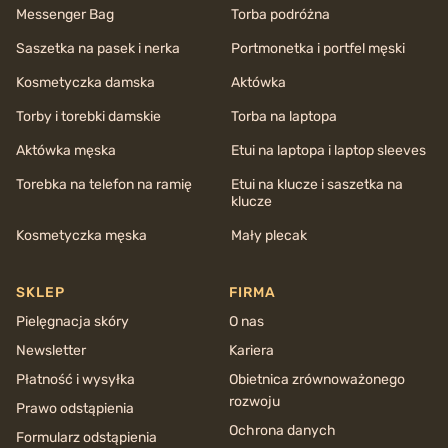
Messenger Bag
Torba podróżna
Saszetka na pasek i nerka
Portmonetka i portfel męski
Kosmetyczka damska
Aktówka
Torby i torebki damskie
Torba na laptopa
Aktówka męska
Etui na laptopa i laptop sleeves
Torebka na telefon na ramię
Etui na klucze i saszetka na
klucze
Kosmetyczka męska
Mały plecak
SKLEP
FIRMA
Pielęgnacja skóry
O nas
Newsletter
Kariera
Płatność i wysyłka
Obietnica zrównoważonego
rozwoju
Prawo odstąpienia
Ochrona danych
Formularz odstąpienia