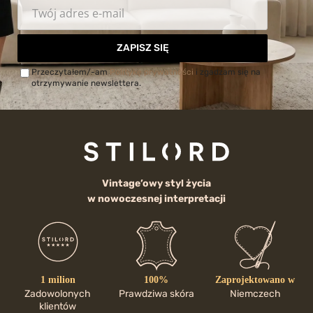
ZAPISZ SIĘ
Przeczytałem/-am
Politykę prywatności
i zgadzam się na
otrzymywanie newslettera.
Vintage’owy styl życia
w nowoczesnej interpretacji
1 milion
100%
Zaprojektowano w
Zadowolonych
Prawdziwa skóra
Niemczech
klientów