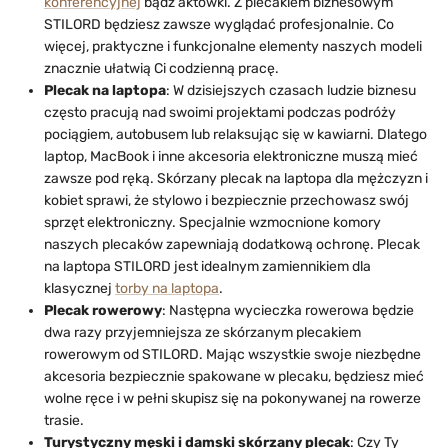
konferencyjnej
bądź aktówki. Z plecakiem biznesowym
STILORD będziesz zawsze wyglądać profesjonalnie. Co
więcej, praktyczne i funkcjonalne elementy naszych modeli
znacznie ułatwią Ci codzienną pracę.
Plecak na laptopa
: W dzisiejszych czasach ludzie biznesu
często pracują nad swoimi projektami podczas podróży
pociągiem, autobusem lub relaksując się w kawiarni. Dlatego
laptop, MacBook i inne akcesoria elektroniczne muszą mieć
zawsze pod ręką. Skórzany plecak na laptopa dla mężczyzn i
kobiet sprawi, że stylowo i bezpiecznie przechowasz swój
sprzęt elektroniczny. Specjalnie wzmocnione komory
naszych plecaków zapewniają dodatkową ochronę. Plecak
na laptopa STILORD jest idealnym zamiennikiem dla
klasycznej
torby na laptopa
.
Plecak rowerowy
: Następna wycieczka rowerowa będzie
dwa razy przyjemniejsza ze skórzanym plecakiem
rowerowym od STILORD. Mając wszystkie swoje niezbędne
akcesoria bezpiecznie spakowane w plecaku, będziesz mieć
wolne ręce i w pełni skupisz się na pokonywanej na rowerze
trasie.
Turystyczny męski i damski skórzany plecak
: Czy Ty