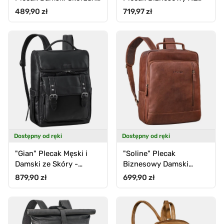
Mały Vintage Torebka
Vintage Na Laptop 15.6
Cena standardowa
Cena standardowa
489,90 zł
719,97 zł
Cala
Dostępny od ręki
Dostępny od ręki
"Gian" Plecak Męski i
"Soline" Plecak
Damski ze Skóry -
Biznesowy Damski
Idealny na Laptopy do
Skórzany 15,6 - 16 Cali
Cena standardowa
Cena standardowa
879,90 zł
699,90 zł
16"