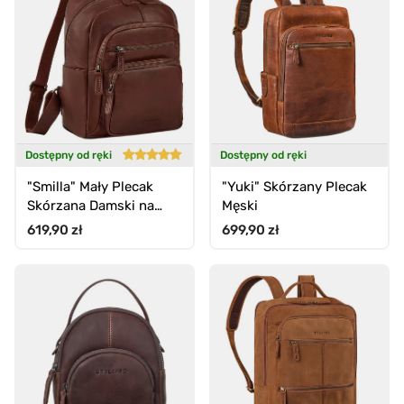
Dostępny od ręki
Dostępny od ręki
"Smilla" Mały Plecak
"Yuki" Skórzany Plecak
Skórzana Damski na
Męski
Tablet 13 Calí
Cena standardowa
Cena standardowa
619,90 zł
699,90 zł