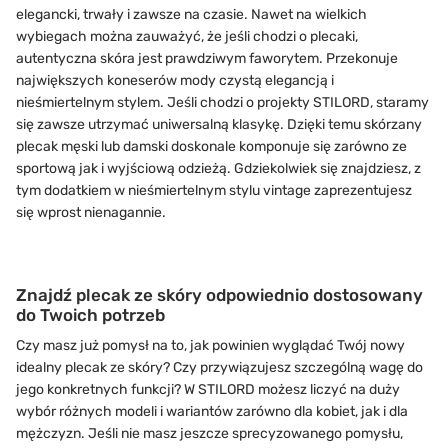
elegancki, trwały i zawsze na czasie. Nawet na wielkich
wybiegach można zauważyć, że jeśli chodzi o plecaki,
autentyczna skóra jest prawdziwym faworytem. Przekonuje
największych koneserów mody czystą elegancją i
nieśmiertelnym stylem. Jeśli chodzi o projekty STILORD, staramy
się zawsze utrzymać uniwersalną klasykę. Dzięki temu skórzany
plecak męski lub damski doskonale komponuje się zarówno ze
sportową jak i wyjściową odzieżą. Gdziekolwiek się znajdziesz, z
tym dodatkiem w nieśmiertelnym stylu vintage zaprezentujesz
się wprost nienagannie.
Znajdź plecak ze skóry odpowiednio dostosowany
do Twoich potrzeb
Czy masz już pomysł na to, jak powinien wyglądać Twój nowy
idealny plecak ze skóry? Czy przywiązujesz szczególną wagę do
jego konkretnych funkcji? W STILORD możesz liczyć na duży
wybór różnych modeli i wariantów zarówno dla kobiet, jak i dla
mężczyzn. Jeśli nie masz jeszcze sprecyzowanego pomysłu,