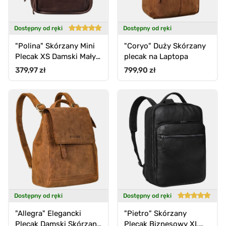
Dostępny od ręki
Dostępny od ręki
"Polina" Skórzany Mini
"Coryo" Duży Skórzany
Plecak XS Damski Mały
plecak na Laptopa
Rucksack Miejski
Cena standardowa
Cena standardowa
379,97 zł
799,90 zł
Dostępny od ręki
Dostępny od ręki
"Allegra" Elegancki
"Pietro" Skórzany
Plecak Damski Skórzany
Plecak Biznesowy XL