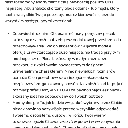
nasz różnorodny asortyment z całą pewnością posłuży Ci za
inspirację. Aby znaleźć skórzany plecak damski lub męski, który
spełni wszystkie Twoje potrzeby, musisz kierować się przede
wszystkim następującymi kryteriami:
Odpowiedni rozmiar: Chcesz mieć mały, poręczny plecak
skórzany czy może potrzebujesz dodatkowej przestrzeni do
przechowywania Twoich akcesoriów? Większe modele
oferują Ci wystarczająco dużo miejsca, nie tracąc przy tym
modnego stylu. Plecak skórzany w małym rozmiarze
przekonuje z kolei swoim nowoczesnym designem i
uniwersalnym charakterem. Mimo niewielkich rozmiarów
pomoże Ci on przechowywać niezbędne akcesoria w
bezpieczny i zorganizowany sposób. Niezależnie od tego, jaki
rozmiar preferujesz, w STILORD na pewno znajdziesz plecak
skórzany idealnie dopasowany do Twoich potrzeb.
Modny design: To, jak będzie wyglądać wybrany przez Ciebie
plecak powinno oczywiście przede wszystkim odpowiadać
Twojemu osobistemu gustowi. W końcu Twój wierny
towarzysz będzie Ci towarzyszyć w pracy i w wykonywaniu
innych codziennych zajęć. Chcesz kupić skórzany plecak