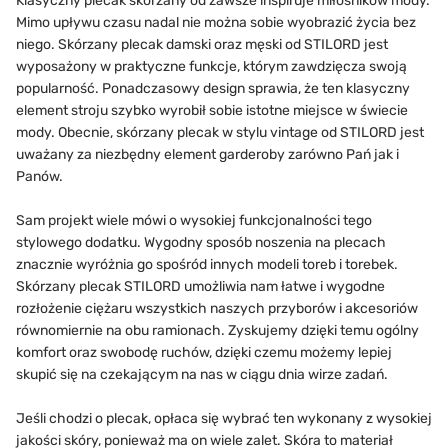
Klasyczny plecak skórzany od zawsze inspiruje miłośników mody.
Mimo upływu czasu nadal nie można sobie wyobrazić życia bez
niego. Skórzany plecak damski oraz męski od STILORD jest
wyposażony w praktyczne funkcje, którym zawdzięcza swoją
popularność. Ponadczasowy design sprawia, że ten klasyczny
element stroju szybko wyrobił sobie istotne miejsce w świecie
mody. Obecnie, skórzany plecak w stylu vintage od STILORD jest
uważany za niezbędny element garderoby zarówno Pań jak i
Panów.
Sam projekt wiele mówi o wysokiej funkcjonalności tego
stylowego dodatku. Wygodny sposób noszenia na plecach
znacznie wyróżnia go spośród innych modeli toreb i torebek.
Skórzany plecak STILORD umożliwia nam łatwe i wygodne
rozłożenie ciężaru wszystkich naszych przyborów i akcesoriów
równomiernie na obu ramionach. Zyskujemy dzięki temu ogólny
komfort oraz swobodę ruchów, dzięki czemu możemy lepiej
skupić się na czekającym na nas w ciągu dnia wirze zadań.
Jeśli chodzi o plecak, opłaca się wybrać ten wykonany z wysokiej
jakości skóry, ponieważ ma on wiele zalet. Skóra to materiał