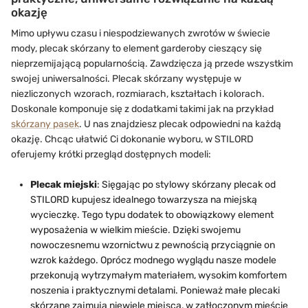
okazję
Mimo upływu czasu i niespodziewanych zwrotów w świecie
mody, plecak skórzany to element garderoby cieszący się
nieprzemijającą popularnością. Zawdzięcza ją przede wszystkim
swojej uniwersalności. Plecak skórzany występuje w
niezliczonych wzorach, rozmiarach, kształtach i kolorach.
Doskonale komponuje się z dodatkami takimi jak na przykład
skórzany pasek
. U nas znajdziesz plecak odpowiedni na każdą
okazję. Chcąc ułatwić Ci dokonanie wyboru, w STILORD
oferujemy krótki przegląd dostępnych modeli:
Plecak miejski
: Sięgając po stylowy skórzany plecak od
STILORD kupujesz idealnego towarzysza na miejską
wycieczkę. Tego typu dodatek to obowiązkowy element
wyposażenia w wielkim mieście. Dzięki swojemu
nowoczesnemu wzornictwu z pewnością przyciągnie on
wzrok każdego. Oprócz modnego wyglądu nasze modele
przekonują wytrzymałym materiałem, wysokim komfortem
noszenia i praktycznymi detalami. Ponieważ małe plecaki
skórzane zajmują niewiele miejsca, w zatłoczonym mieście