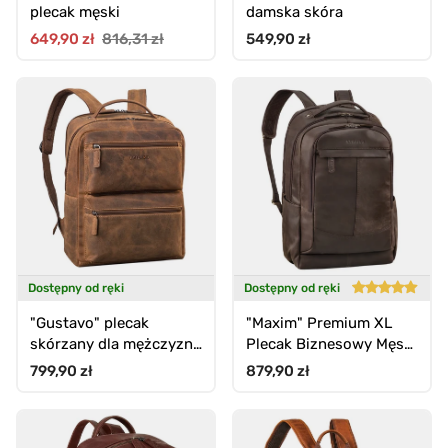
plecak męski
damska skóra
Cena promocyjna
Cena standardowa
Cena standardowa
649,90 zł
816,31 zł
549,90 zł
Dostępny od ręki
Dostępny od ręki
"Gustavo" plecak
"Maxim" Premium XL
skórzany dla mężczyzn i
Plecak Biznesowy Męski
kobiet na laptopa 15 - 16
Skórzany Vintage 17" do
Cena standardowa
Cena standardowa
799,90 zł
879,90 zł
cali
19"