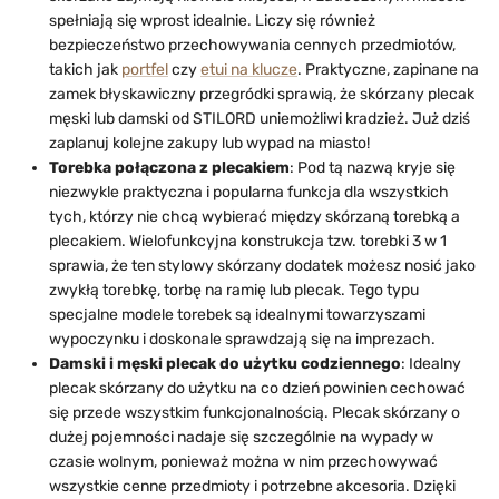
spełniają się wprost idealnie. Liczy się również
bezpieczeństwo przechowywania cennych przedmiotów,
takich jak
portfel
czy
etui na klucze
. Praktyczne, zapinane na
zamek błyskawiczny przegródki sprawią, że skórzany plecak
męski lub damski od STILORD uniemożliwi kradzież. Już dziś
zaplanuj kolejne zakupy lub wypad na miasto!
Torebka połączona z plecakiem
: Pod tą nazwą kryje się
niezwykle praktyczna i popularna funkcja dla wszystkich
tych, którzy nie chcą wybierać między skórzaną torebką a
plecakiem. Wielofunkcyjna konstrukcja tzw. torebki 3 w 1
sprawia, że ten stylowy skórzany dodatek możesz nosić jako
zwykłą torebkę, torbę na ramię lub plecak. Tego typu
specjalne modele torebek są idealnymi towarzyszami
wypoczynku i doskonale sprawdzają się na imprezach.
Damski i męski plecak do użytku codziennego
: Idealny
plecak skórzany do użytku na co dzień powinien cechować
się przede wszystkim funkcjonalnością. Plecak skórzany o
dużej pojemności nadaje się szczególnie na wypady w
czasie wolnym, ponieważ można w nim przechowywać
wszystkie cenne przedmioty i potrzebne akcesoria. Dzięki