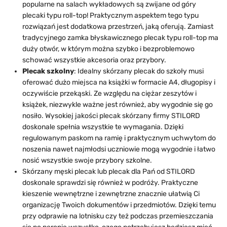
popularne na salach wykładowych są zwijane od góry
plecaki typu roll-top! Praktycznym aspektem tego typu
rozwiązań jest dodatkowa przestrzeń, jaką oferują. Zamiast
tradycyjnego zamka błyskawicznego plecak typu roll-top ma
duży otwór, w którym można szybko i bezproblemowo
schować wszystkie akcesoria oraz przybory.
Plecak szkolny
: Idealny skórzany plecak do szkoły musi
oferować dużo miejsca na książki w formacie A4, długopisy i
oczywiście przekąski. Ze względu na ciężar zeszytów i
książek, niezwykle ważne jest również, aby wygodnie się go
nosiło. Wysokiej jakości plecak skórzany firmy STILORD
doskonale spełnia wszystkie te wymagania. Dzięki
regulowanym paskom na ramię i praktycznym uchwytom do
noszenia nawet najmłodsi uczniowie mogą wygodnie i łatwo
nosić wszystkie swoje przybory szkolne.
Skórzany męski plecak lub plecak dla Pań od STILORD
doskonale sprawdzi się również w podróży. Praktyczne
kieszenie wewnętrzne i zewnętrzne znacznie ułatwią Ci
organizację Twoich dokumentów i przedmiotów. Dzięki temu
przy odprawie na lotnisku czy też podczas przemieszczania