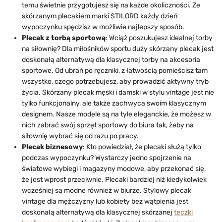
temu świetnie przygotujesz się na każde okoliczności. Ze
skórzanym plecakiem marki STILORD każdy dzień
wypoczynku spędzisz w możliwie najlepszy sposób.
Plecak z torbą sportową
: Wciąż poszukujesz idealnej torby
na siłownię? Dla miłośników sportu duży skórzany plecak jest
doskonałą alternatywą dla klasycznej torby na akcesoria
sportowe. Od ubrań po ręczniki, z łatwością pomieścisz tam
wszystko, czego potrzebujesz, aby prowadzić aktywny tryb
życia. Skórzany plecak męski i damski w stylu vintage jest nie
tylko funkcjonalny, ale także zachwyca swoim klasycznym
designem. Nasze modele są na tyle eleganckie, że możesz w
nich zabrać swój sprzęt sportowy do biura tak, żeby na
siłownię wybrać się od razu po pracy.
Plecak biznesowy
: Kto powiedział, że plecaki służą tylko
podczas wypoczynku? Wystarczy jedno spojrzenie na
światowe wybiegi i magazyny modowe, aby przekonać się,
że jest wprost przeciwnie. Plecaki bardziej niż kiedykolwiek
wcześniej są modne również w biurze. Stylowy plecak
vintage dla mężczyzny lub kobiety bez wątpienia jest
doskonałą alternatywą dla klasycznej skórzanej
teczki