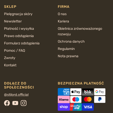
SKLEP
FIRMA
Pielęgnacja skóry
O nas
Newsletter
Kariera
Płatność i wysyłka
Obietnica zrównoważonego
rozwoju
Prawo odstąpienia
Ochrona danych
Formularz odstąpienia
Regulamin
Pomoc / FAQ
Nota prawna
Zwroty
Kontakt
DOŁĄCZ DO
BEZPIECZNA PŁATNOŚĆ
SPOŁECZNOŚCI
@stilord.official
Facebook
YouTube
Instagram