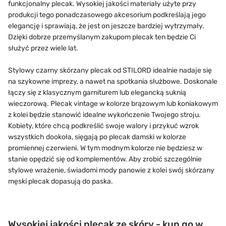
funkcjonalny plecak. Wysokiej jakości materiały użyte przy
produkcji tego ponadczasowego akcesorium podkreślają jego
elegancję i sprawiają, że jest on jeszcze bardziej wytrzymały.
Dzięki dobrze przemyślanym zakupom plecak ten będzie Ci
służyć przez wiele lat.
Stylowy czarny skórzany plecak od STILORD idealnie nadaje się
na szykowne imprezy, a nawet na spotkania służbowe. Doskonale
łączy się z klasycznym garniturem lub elegancką suknią
wieczorową. Plecak vintage w kolorze brązowym lub koniakowym
z kolei będzie stanowić idealne wykończenie Twojego stroju.
Kobiety, które chcą podkreślić swoje walory i przykuć wzrok
wszystkich dookoła, sięgają po plecak damski w kolorze
promiennej czerwieni. W tym modnym kolorze nie będziesz w
stanie opędzić się od komplementów. Aby zrobić szczególnie
stylowe wrażenie, świadomi mody panowie z kolei swój skórzany
męski plecak dopasują do paska.
Wysokiej jakości plecak ze skóry - kup go w