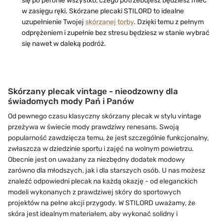
się po peronie wszystko, czego potrzebujesz będziesz mieć
w zasięgu ręki. Skórzane plecaki STILORD to idealne
uzupełnienie Twojej
skórzanej torby
. Dzięki temu z pełnym
odprężeniem i zupełnie bez stresu będziesz w stanie wybrać
się nawet w daleką podróż.
Skórzany plecak vintage - nieodzowny dla
świadomych mody Pań i Panów
Od pewnego czasu klasyczny skórzany plecak w stylu vintage
przeżywa w świecie mody prawdziwy renesans. Swoją
popularność zawdzięcza temu, że jest szczególnie funkcjonalny,
zwłaszcza w dziedzinie sportu i zajęć na wolnym powietrzu.
Obecnie jest on uważany za niezbędny dodatek modowy
zarówno dla młodszych, jak i dla starszych osób. U nas możesz
znaleźć odpowiedni plecak na każdą okazję - od eleganckich
modeli wykonanych z prawdziwej skóry do sportowych
projektów na pełne akcji przygody. W STILORD uważamy, że
skóra jest idealnym materiałem, aby wykonać solidny i