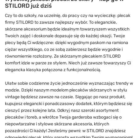
STILORD już dziś
Czy to do szkoły, na uczelnię, do pracy czy na wycieczkę: plecak
firmy STILORD to zawsze najlepszy wybór. To eleganckie,
skórzane akcesorium będzie idealnym towarzyszem wszystkich
Twoich zajęć i doskonale dopasuje się do każdej okazji. Twoje
plecy będą Ci wdzięczne: dzięki wygodnym paskom na ramiona
ciężar wszystkiego, co ze sobą zabierzesz będzie wygodnie i
równomiernie rozłożony. Ze skórzanym plecakiem STILORD
komfort idzie w parze ze stylem. Niech już zawsze towarzyszy Ci
elegancka klasyka połączona z funkcjonalnością.
Ułatw sobie codzienne życie jednocześnie wyznaczając trendy w
modzie. Dzięki naszym modelom plecaków skórzanych w stylu
vintage będziesz zawsze na czasie. Sięgając po nasz produkt,
kupujesz elegancki i ponadczasowy dodatek, którym będziesz się
cieszyć przez kolejne lata. Odkryj nasz szeroki asortyment
plecaków i toreb, a wkrótce Twoja garderoba wzbogaci się o
niepowtarzalne i stylowe skórzane akcesoria, których
pozazdrości Ci każdy! Jesteśmy pewni: w STILORD znajdziesz
odpowiedni plecak, który sprosta wszystkim Twoim wymaganiom!