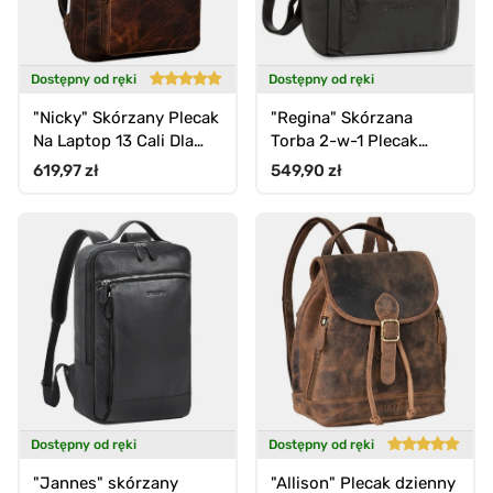
Dostępny od ręki
Dostępny od ręki
"Nicky" Skórzany Plecak
"Regina" Skórzana
Na Laptop 13 Cali Dla
Torba 2-w-1 Plecak
Niej I Niego Vintage
Damski Mała Torebka
Cena standardowa
Cena standardowa
619,97 zł
549,90 zł
Dostępny od ręki
Dostępny od ręki
"Jannes" skórzany
"Allison" Plecak dzienny