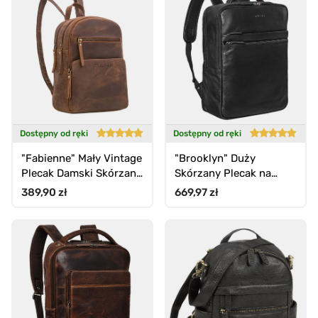
Dostępny od ręki
Dostępny od ręki
"Fabienne" Mały Vintage
"Brooklyn" Duży
Plecak Damski Skórzany
Skórzany Plecak na
Z Wiele Kieszeni
Laptopa
Cena standardowa
Cena standardowa
389,90 zł
669,97 zł