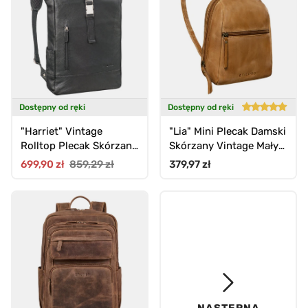
Dostępny od ręki
Dostępny od ręki
"Harriet" Vintage
"Lia" Mini Plecak Damski
Rolltop Plecak Skórzany
Skórzany Vintage Mały
z Kieszenią Laptop 15,6-
Daypack
Cena promocyjna
Cena standardowa
Cena standardowa
699,90 zł
859,29 zł
379,97 zł
17"
NASTĘPNA