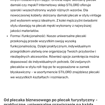
damski czy męski? Internetowy sklep STILORD oferuje
szeroki i wszechstronny wybór różnych wzorów. Dla
nowoczesnej kobiety skórzany damski plecak w stylu vintage
jest wyborem wręcz idealnym. Z kolei mężczyźni świadomi
stylu stawiają na plecak męski wykonany z najwyższej
jakości materiałów.
Forma i funkcjonalność: Nasze uniwersalne plecaki
przekonują przede wszystkim swoją wysoką
funkcjonalnością. Dzięki praktycznym, indywidualnym
przegródkom ułatwią one organizację Twoich przyborów i
niezbędnych akcesoriów. Również opcje zamknięcia można
dopasować do indywidualnych potrzeb. Od zwijanych
plecaków w stylu roll-top po te wyposażone w zamek
błyskawiczny - w asortymencie STILORD znajdziesz plecaki
we wszystkich kształtach i rozmiarach.
Od plecaka biznesowego po plecak turystyczny -
praktyczne, uniwersalne rozwiązanie na każdą