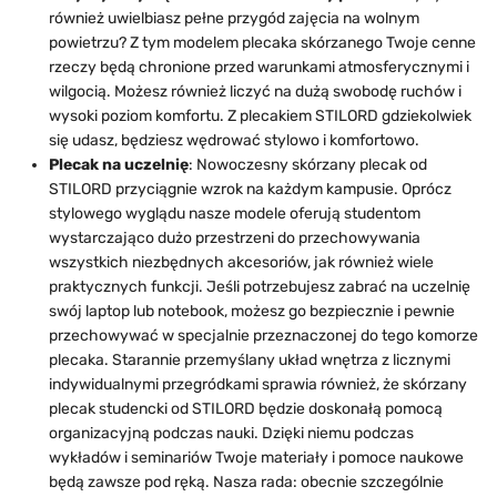
również uwielbiasz pełne przygód zajęcia na wolnym
powietrzu? Z tym modelem plecaka skórzanego Twoje cenne
rzeczy będą chronione przed warunkami atmosferycznymi i
wilgocią. Możesz również liczyć na dużą swobodę ruchów i
wysoki poziom komfortu. Z plecakiem STILORD gdziekolwiek
się udasz, będziesz wędrować stylowo i komfortowo.
Plecak na uczelnię
: Nowoczesny skórzany plecak od
STILORD przyciągnie wzrok na każdym kampusie. Oprócz
stylowego wyglądu nasze modele oferują studentom
wystarczająco dużo przestrzeni do przechowywania
wszystkich niezbędnych akcesoriów, jak również wiele
praktycznych funkcji. Jeśli potrzebujesz zabrać na uczelnię
swój laptop lub notebook, możesz go bezpiecznie i pewnie
przechowywać w specjalnie przeznaczonej do tego komorze
plecaka. Starannie przemyślany układ wnętrza z licznymi
indywidualnymi przegródkami sprawia również, że skórzany
plecak studencki od STILORD będzie doskonałą pomocą
organizacyjną podczas nauki. Dzięki niemu podczas
wykładów i seminariów Twoje materiały i pomoce naukowe
będą zawsze pod ręką. Nasza rada: obecnie szczególnie