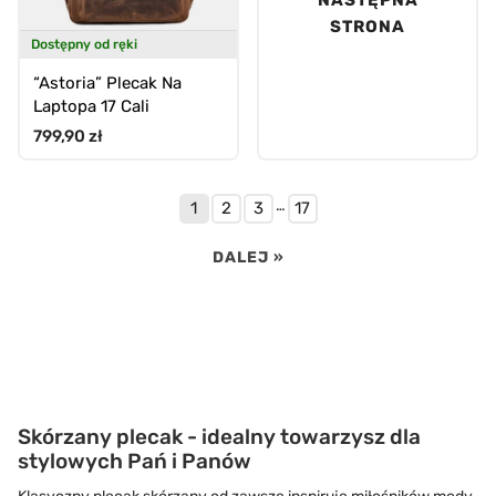
STRONA
Dostępny od ręki
“Astoria” Plecak Na
Laptopa 17 Cali
Cena standardowa
799,90 zł
…
1
2
3
17
DALEJ »
Skórzany plecak - idealny towarzysz dla
stylowych Pań i Panów