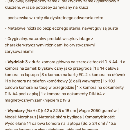
- (stylowy) bezpieczny zamek: praktyczny zamek gniazdowy z
kluczem, w razie potrzeby zamykany na klucz
- podszewka w kratę dla dyskretnego odwołania retro
- Metalowe nóżki do bezpiecznego stania, nawet gdy są puste
- Oryginalny, naturalny produkt w stylu vintage z
charakterystycznymi różnicami kolorystycznymi i
zarysowaniami!
- Wydział:
3 x duża komora główna na szerokie teczki DIN A4 | 1 x
komora na zamek błyskawiczny jako przegroda | 1 x 14 calowa
komora na laptopa | 3 x komora na kartę EC, 2 x komora na ołówek
i 1 x komora na telefon komórkowy (6 cali) wewnątrz | 1 x 10,1
calowa komora na tacę w przegrodzie | 1 x komora na dokumenty
DIN A4 pod klapką | 1 x komora na dokumenty DIN A4 z
magnetycznym zamknięciem z tyłu
-
Wymiary
(WxHxD): 42 x 32,5 x 18 cm | Waga: 2050 gramów |
Model: Morpheus | Materiał: skóra bydlęca | Kompatybilność:
Wyściełana 14 calowa komora na laptopa (36, x 24 cm) / 15,6
calowe laptopy w niewyściełanej głównej komorze