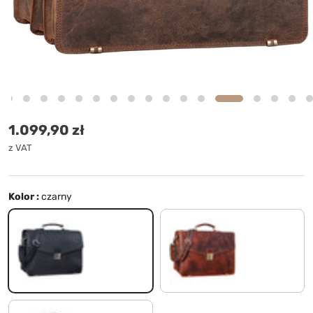
Cena standardowa
1.099,90 zł
z VAT
Kolor :
czarny
czarny
prestiż - brązowy