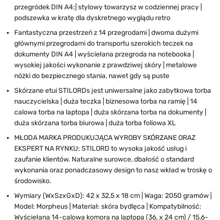
przegródek DIN A4;| stylowy towarzysz w codziennej pracy |
podszewka w kratę dla dyskretnego wyglądu retro
Fantastyczna przestrzeń z 14 przegrodami | dwoma dużymi
głównymi przegrodami do transportu szerokich teczek na
dokumenty DIN A4 | wyściełana przegroda na notebooka |
wysokiej jakości wykonanie z prawdziwej skóry | metalowe
nóżki do bezpiecznego stania, nawet gdy są puste
Skórzane etui STILORDs jest uniwersalne jako zabytkowa torba
nauczycielska | duża teczka | biznesowa torba na ramię | 14
calowa torba na laptopa | duża skórzana torba na dokumenty |
duża skórzana torba biurowa | duża torba foliowa XL
MŁODA MARKA PRODUKUJĄCA WYROBY SKÓRZANE ORAZ
EKSPERT NA RYNKU: STILORD to wysoka jakość usług i
zaufanie klientów. Naturalne surowce, dbałość o standard
wykonania oraz ponadczasowy design to nasz wkład w troskę o
środowisko.
Wymiary (WxSzxGxD): 42 x 32,5 x 18 cm | Waga: 2050 gramów |
Model: Morpheus | Materiał: skóra bydlęca | Kompatybilność:
Wyściełana 14-calowa komora na laptopa (36, x 24 cm) / 15,6-