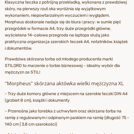
Klasyczna teczka z potrójną przekładką, wykonana z prawdziwej
skóry, na pierwszy rzut oka wyróżnia się wyjątkowym
wykonaniem, niepowtarzalnym wyczuciem i wyglądem.
Morpheus doskonale nadaje się do biura i pracy: w sumie pięć
przegródek w formacie A4, trzy duże przegródki główne,
wyściełana 14-calowa przegroda na laptopa służą jako
praktyczna organizacja szerokich teczek A4, notatników, książek
i dokumentów.
Prawdziwa skórzana torba od młodego producenta marki
STILORD to marzenie o torbie biznesowej - idealny wybór dla
mężczyzn ze STIL!
"Morpheus" skórzana aktówka wielki mężczyzna XL
- Trzy duże komory główne z miejscem na szerokie teczki DIN A4
(grzbiet 8 cm), książki i dokumenty
- Przenośna jako torebka z uchwytem oraz skórzana torba na
ramię z regulowanym i odpinanym paskiem na ramię (długość 75 -
140 cm | 3,8 cm szerokości)