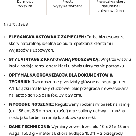
Darmowa
Prosta
Prawdziwa skóra
wysyłka
wysyłka zwrotna
Naturalna i
zrównoważona
Nr art.: 3368
ELEGANCKA AKTÓWKA Z ZAPIĘCIEM:
Torba biznesowa ze
skóry naturalnej, idealna do biura, spotkań z klientami i
wyjazdów służbowych.
STYL VINTAGE Z KRATOWANĄ PODSZEWKĄ:
Wnętrze w stylu
kratki nadaje retro-charakter i ułatwia utrzymanie porządku.
OPTYMALNA ORGANIZACJA DLA DOKUMENTÓW &
TECHNIKI:
Dwa obszerne przedziały główne na segregatory
A4, książki i materiały służbowe, plus przegroda niewyściełana
na laptop do 15,6 cala (ok. 39 x 29 cm).
WYGODNE NOSZENIE:
Regulowany i odpinany pasek na ramię
(ok. 135 cm, 3,5 cm szerokości) oraz solidny uchwyt – można
nosić jako torbę na ramię lub aktówkę do ręki.
DANE TECHNICZNE:
Wymiary zewnętrzne ok. 40 x 31 x 15 cm –
waga: 1500 g – materiał: skóra bydlęca 100% – 2 przegrody