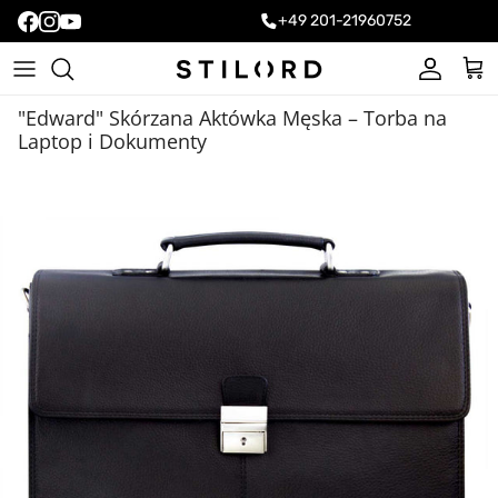
+49 201-21960752
Konto
Kos
"Edward" Skórzana Aktówka Męska – Torba na
Laptop i Dokumenty