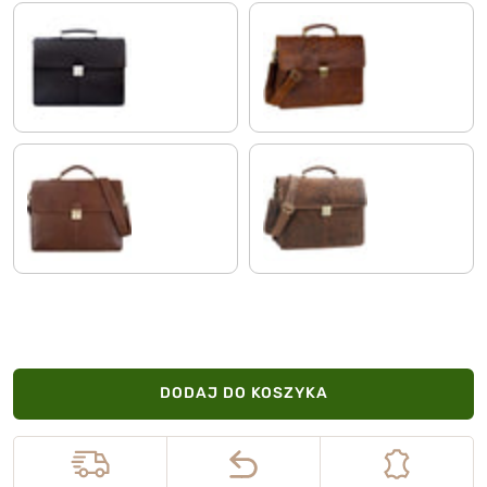
czarny
prestiż - brązowy
garbowane roślinnie na brązowo
torino - brązowy
DODAJ DO KOSZYKA