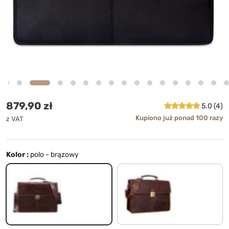
Cena standardowa
879,90 zł
5.0 (4)
Kupiono już ponad 100 razy
z VAT
Kolor :
polo - brązowy
polo - brązowy
prato - brązowy