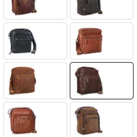
antyczny brąz
matowy ciemny brąz
czarny
maraska - brązowy
tan - ciemnobrązowy
koniakowy - ciemnobrązowy
koniakowy brąz
kolorado - brązowy