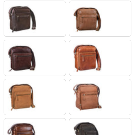
hebanowo - brązowy
modena - brązowy
czekoladowy brąz
lśniący koniakowy brąz
jasny koniak brązowy
siodło - brązowy