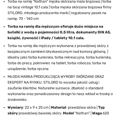
Torba na ramię "Nathan" męska skórzana mała brązowa | torba
na tacę vintage 10,1 cala | torba męska skórzana brązowa firmy
STILORD, młodego producenta marki | regulowany pasek na
ramię: 70 - 140 cm
Torba na ramię dla mężczyzn oferuje dużo miejsca na
butelki z wodą o pojemności 0,5 litra, dokumenty DIN A5,
książki, żywność i iPady / tablety 10,1 cala.
Torba na ramię dla mężczyzn wykonana z prawdziwej skóry z
bezpiecznym zamkiem błyskawicznym nad komorą główną. |
idealny jako torba kurierska, torba rekreacyjna, torba kurierska,
torba do pracy, pokrowiec na tablet, torba robocza, torba na
urządzenie, torba ręczna
MŁODA MARKA PRODUKUJĄCA WYROBY SKÓRZANE ORAZ
EKSPERT NA RYNKU: STILORD to wysoka jakość usług i
zaufanie klientów. Naturalne surowce, dbałość o standard
wykonania oraz ponadczasowy design to nasz wkład w troskę o
środowisko.
Wymiary
: 22 x 9 x 25 cm |
Materiał
: prawdziwa skóra |
Typ
skóry
prawdziwej bawolej skóry.
Model
"Nathan" |
Waga
620