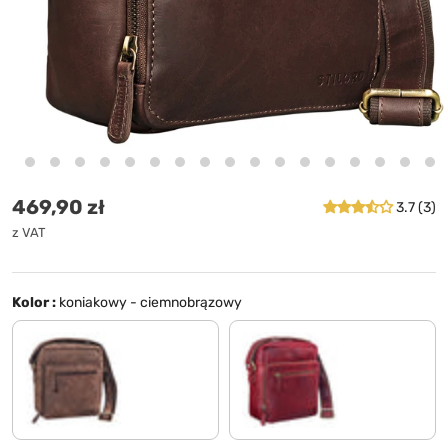
Cena standardowa
469,90 zł
3.7 (3)
z VAT
Kolor :
koniakowy - ciemnobrązowy
morino - brązowy
rosso