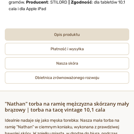
gramów.
Producent
: STILORD ||
Zgodność
: dla tabletów 10,1
cala i dla Apple iPad
Opis produktu
Płatność i wysyłka
Nasza skóra
Obietnica zrównoważonego rozwoju
"Nathan" torba na ramię mężczyzna skórzany mały
brązowy | torba na tacę vintage 10,1 cala
Idealnie nadaje się jako męska torebka: Nasza mała torba na
ramię "Nathan" w ciemnym koniaku, wykonana z prawdziwej
bawolej skóry. W zgiełku miasta, w drodze do biura, podczas