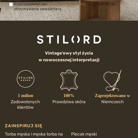
Przeczytałem/-am
Politykę prywatności
i zgadzam się na
otrzymywanie newslettera.
Vintage’owy styl życia
w nowoczesnej interpretacji
1 milion
100%
Zaprojektowano w
Zadowolonych
Prawdziwa skóra
Niemczech
klientów
ZAINSPIRUJ SIĘ
Torba męska i męska torba na
Plecak męski