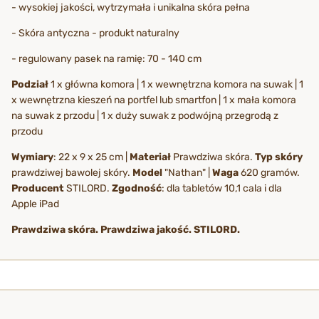
- wysokiej jakości, wytrzymała i unikalna skóra pełna
- Skóra antyczna - produkt naturalny
- regulowany pasek na ramię: 70 - 140 cm
Podział
1 x główna komora | 1 x wewnętrzna komora na suwak | 1
x wewnętrzna kieszeń na portfel lub smartfon | 1 x mała komora
na suwak z przodu | 1 x duży suwak z podwójną przegrodą z
przodu
Wymiary
: 22 x 9 x 25 cm |
Materiał
Prawdziwa skóra.
Typ skóry
prawdziwej bawolej skóry.
Model
"Nathan" |
Waga
620 gramów.
Producent
STILORD.
Zgodność
: dla tabletów 10,1 cala i dla
Apple iPad
Prawdziwa skóra. Prawdziwa jakość. STILORD.