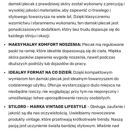
damski plecak z prawdziwej skóry został wykonany z precyzją i
wysokiej jakości materiałów, aby zapewnić ci trwałego i
stylowego towarzysza na wiele lat. Dzięki klasycznemu
wzornictwu i starannemu wykonaniu, ten damski plecak jest
ponadczasowym dodatkiem, który bez trudu dopasuje się do
każdego stroju i okazji.
MAKSYMALNY KOMFORT NOSZENIA:
Plecak ma regulowane
paski na ramię, które idealnie dopasowują się do ciała. Miękka
skóra pasków zapewnia wygodę noszenia, nawet podczas
dłuższych podróży lub dojazdów do pracy.
IDEALNY FORMAT NA CO DZIEŃ:
Dzięki kompaktowym
wymiarom ten damski plecak jest idealnym towarzyszem do
codziennego użytku. Oferuje wystarczająco dużo miejsca na
niezbędne rzeczy, nie wyglądając przy tym na nieporęczny i
umożliwiając łatwe uporządkowanie rzeczy osobistych.
STILORD - MARKA VINTAGE LIFESTYLE
- Obsługa, zaufanie i
jakość są dla nas oczywistością. Uwielbiamy nowoczesne
produkty vintage, które przetrwają krótkotrwałe trendy. Naszą
pasją jest uczynienie świata bardziej stylowym. Właśnie nad