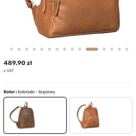
Cena standardowa
489,90 zł
z VAT
Kolor :
kolorado - brązowy
kolorado - brązowy
koniakowy brąz