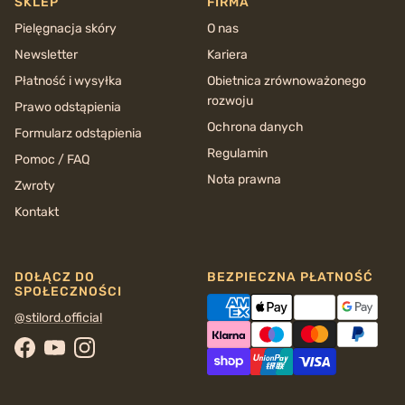
SKLEP
FIRMA
Pielęgnacja skóry
O nas
Newsletter
Kariera
Płatność i wysyłka
Obietnica zrównoważonego
rozwoju
Prawo odstąpienia
Ochrona danych
Formularz odstąpienia
Regulamin
Pomoc / FAQ
Nota prawna
Zwroty
Kontakt
DOŁĄCZ DO
BEZPIECZNA PŁATNOŚĆ
SPOŁECZNOŚCI
@stilord.official
Facebook
YouTube
Instagram