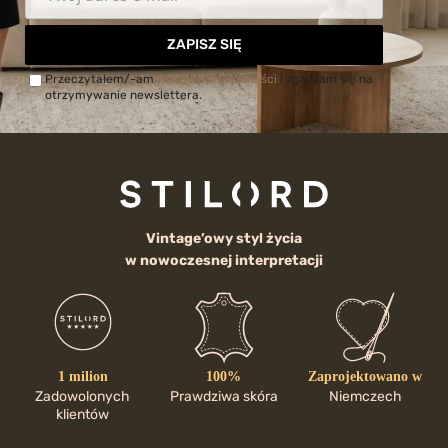
ZAPISZ SIĘ
Przeczytałem/-am
Politykę prywatności
i zgadzam się na
otrzymywanie newslettera.
Vintage’owy styl życia
w nowoczesnej interpretacji
1 milion
100%
Zaprojektowano w
Zadowolonych
Prawdziwa skóra
Niemczech
klientów