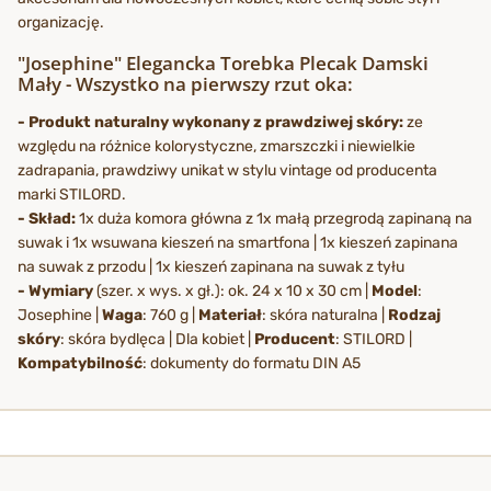
organizację.
"Josephine" Elegancka Torebka Plecak Damski
Mały - Wszystko na pierwszy rzut oka:
- Produkt naturalny wykonany z prawdziwej skóry:
ze
względu na różnice kolorystyczne, zmarszczki i niewielkie
zadrapania, prawdziwy unikat w stylu vintage od producenta
marki STILORD.
- Skład:
1x duża komora główna z 1x małą przegrodą zapinaną na
suwak i 1x wsuwana kieszeń na smartfona | 1x kieszeń zapinana
na suwak z przodu | 1x kieszeń zapinana na suwak z tyłu
- Wymiary
(szer. x wys. x gł.): ok. 24 x 10 x 30 cm |
Model
:
Josephine |
Waga
: 760 g |
Materiał
: skóra naturalna |
Rodzaj
skóry
: skóra bydlęca | Dla kobiet |
Producent
: STILORD |
Kompatybilność
: dokumenty do formatu DIN A5