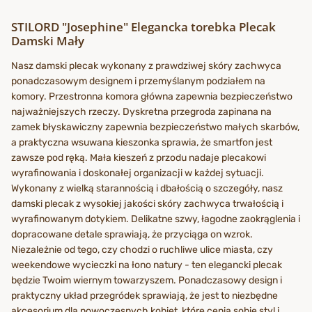
STILORD "Josephine" Elegancka torebka Plecak
Damski Mały
Nasz damski plecak wykonany z prawdziwej skóry zachwyca
ponadczasowym designem i przemyślanym podziałem na
komory. Przestronna komora główna zapewnia bezpieczeństwo
najważniejszych rzeczy. Dyskretna przegroda zapinana na
zamek błyskawiczny zapewnia bezpieczeństwo małych skarbów,
a praktyczna wsuwana kieszonka sprawia, że smartfon jest
zawsze pod ręką. Mała kieszeń z przodu nadaje plecakowi
wyrafinowania i doskonałej organizacji w każdej sytuacji.
Wykonany z wielką starannością i dbałością o szczegóły, nasz
damski plecak z wysokiej jakości skóry zachwyca trwałością i
wyrafinowanym dotykiem. Delikatne szwy, łagodne zaokrąglenia i
dopracowane detale sprawiają, że przyciąga on wzrok.
Niezależnie od tego, czy chodzi o ruchliwe ulice miasta, czy
weekendowe wycieczki na łono natury - ten elegancki plecak
będzie Twoim wiernym towarzyszem. Ponadczasowy design i
praktyczny układ przegródek sprawiają, że jest to niezbędne
akcesorium dla nowoczesnych kobiet, które cenią sobie styl i