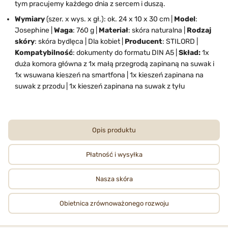
tym pracujemy każdego dnia z sercem i duszą.
Wymiary
(szer. x wys. x gł.): ok. 24 x 10 x 30 cm |
Model
:
Josephine |
Waga
: 760 g |
Materiał
: skóra naturalna |
Rodzaj
skóry
: skóra bydlęca | Dla kobiet |
Producent
: STILORD |
Kompatybilność
: dokumenty do formatu DIN A5 |
Skład:
1x
duża komora główna z 1x małą przegrodą zapinaną na suwak i
1x wsuwana kieszeń na smartfona | 1x kieszeń zapinana na
suwak z przodu | 1x kieszeń zapinana na suwak z tyłu
Opis produktu
Płatność i wysyłka
Nasza skóra
Obietnica zrównoważonego rozwoju