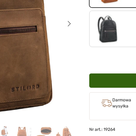
Następna
czarny
Darmowa
wysyłka
Nr art.: 19264