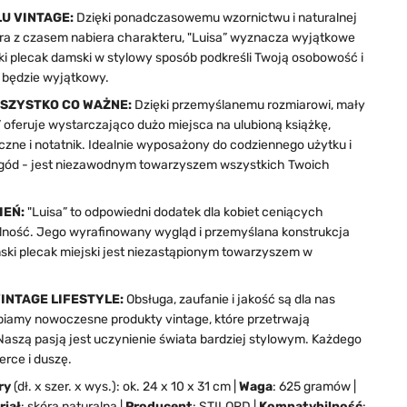
U VINTAGE:
Dzięki ponadczasowemu wzornictwu i naturalnej
tóra z czasem nabiera charakteru, "Luisa” wyznacza wyjątkowe
ki plecak damski w stylowy sposób podkreśli Twoją osobowość i
j będzie wyjątkowy.
SZYSTKO CO WAŻNE:
Dzięki przemyślanemu rozmiarowi, mały
 oferuje wystarczająco dużo miejsca na ulubioną książkę,
czne i notatnik. Idealnie wyposażony do codziennego użytku i
gód - jest niezawodnym towarzyszem wszystkich Twoich
IEŃ:
"Luisa” to odpowiedni dodatek dla kobiet ceniących
alność. Jego wyrafinowany wygląd i przemyślana konstrukcja
mski plecak miejski jest niezastąpionym towarzyszem w
VINTAGE LIFESTYLE:
Obsługa, zaufanie i jakość są dla nas
biamy nowoczesne produkty vintage, które przetrwają
Naszą pasją jest uczynienie świata bardziej stylowym. Każdego
erce i duszę.
ry
(dł. x szer. x wys.): ok. 24 x 10 x 31 cm |
Waga
: 625 gramów |
riał
: skóra naturalna |
Producent
: STILORD |
Kompatybilność
: