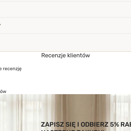
?
Recenzje klientów
e recenzję
tów
ZAPISZ SIĘ I ODBIERZ 5% R