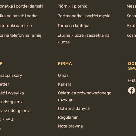
netka i portfel damski
Piórniki i piórnik
Mess
ka na pasek i nerka
Portmonetka i portfel męski
Kosm
i torebki damskie
Torba na laptopa
Aktó
a na telefon na ramię
Etui na klucze i saszetka na
Kosm
klucze
P
FIRMA
DO
SP
nacja skóry
O nas
@sti
etter
Kariera
ść i wysyłka
Obietnica zrównoważonego
Fa
rozwoju
 odstąpienia
Ochrona danych
larz odstąpienia
Regulamin
 / FAQ
Nota prawna
y