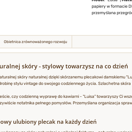
papiery w formacie D
przemyślana przegró
Obietnica zrównoważonego rozwoju
ralnej skóry - stylowy towarzysz na co dzień
turalnej skóry naturalnej dzięki skórzanemu plecakowi damskiemu "Lui
obinę stylu vintage do swojego codziennego życia. Szlachetna skóra pod
eście, czy codzienną wyprawę do kawiarni - "Luisa” towarzyszy Ci wsz
oczywiście notatnika pełnego pomysłów. Przemyślana organizacja spraw
 nowy ulubiony plecak na każdy dzień