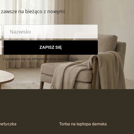
ź zawsze na bieżąco z nowymi
ZAPISZ SIĘ
ci
i zgadzam się na otrzymywanie newslettera.
metyczka
Torba na laptopa damska