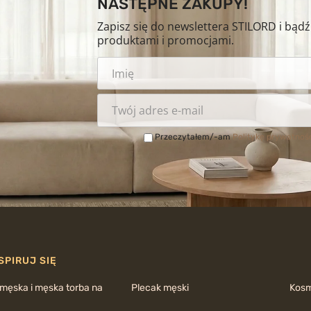
NASTĘPNE ZAKUPY!
Zapisz się do newslettera STILORD i bąd
produktami i promocjami.
Przeczytałem/-am
Politykę prywatnoś
SPIRUJ SIĘ
 męska i męska torba na
Plecak męski
Kos