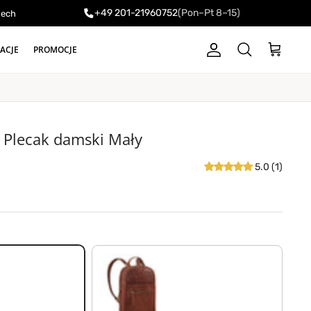
+49 201-21960752
(Pon–Pt 8–15)
zech
RACJE
PROMOCJE
Konto
Koszyk
Szukaj
e Plecak damski Mały
owa
5.0 (1)
porto - koniak