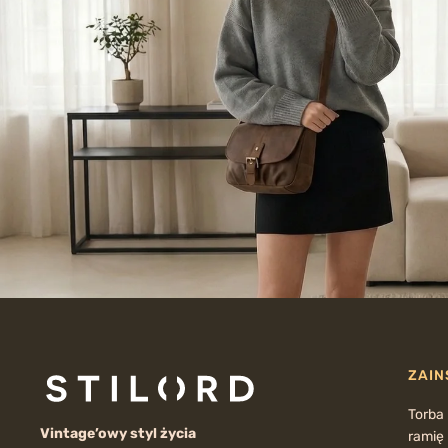
ZAIN
Torba
Vintage’owy styl życia
ramię