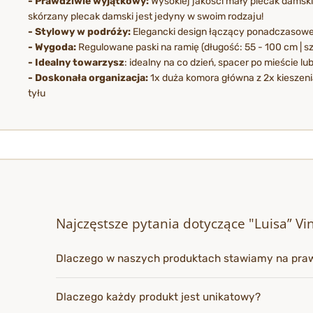
- Prawdziwie wyjątkowy:
Wysokiej jakości mały plecak damski 
skórzany plecak damski jest jedyny w swoim rodzaju!
- Stylowy w podróży:
Elegancki design łączący ponadczasowe 
- Wygoda:
Regulowane paski na ramię (długość: 55 - 100 cm | s
- Idealny towarzysz
: idealny na co dzień, spacer po mieście 
- Doskonała organizacja:
1x duża komora główna z 2x kieszeni
tyłu
Najczęstsze pytania dotyczące "Luisa” V
Dlaczego w naszych produktach stawiamy na pra
Dlaczego każdy produkt jest unikatowy?