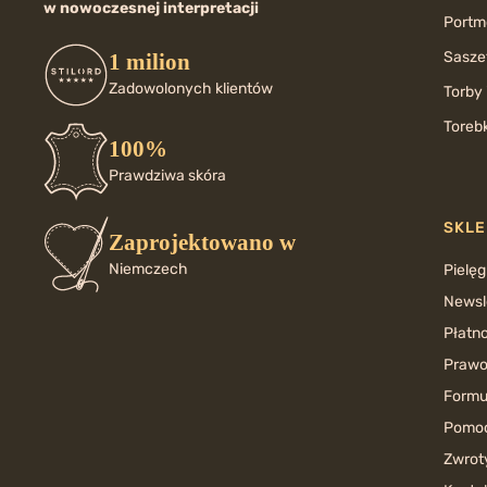
w nowoczesnej interpretacji
Portmo
Saszet
1 milion
Zadowolonych klientów
Torby 
Torebk
100%
Prawdziwa skóra
SKLE
Zaprojektowano w
Niemczech
Pielęg
Newsl
Płatno
Prawo
Formu
Pomoc
Zwrot