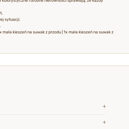
e kolorystyczne i drobne nierówności sprawiają, że każdy
t.
j sytuacji.
.
x mała kieszeń na suwak z przodu | 1x mała kieszeń na suwak z