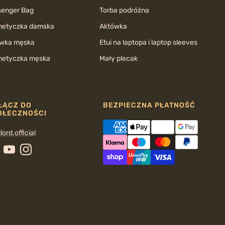
enger Bag
Torba podróżna
etyczka damska
Aktówka
wka męska
Etui na laptopa i laptop sleeves
etyczka męska
Mały plecak
ŁĄCZ DO
BEZPIECZNA PŁATNOŚĆ
OŁECZNOŚCI
lord.official
cebook
YouTube
Instagram