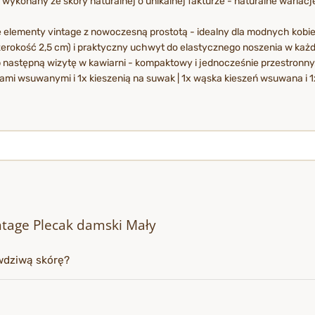
wykonany ze skóry naturalnej o unikalnej fakturze - naturalne wariacj
elementy vintage z nowoczesną prostotą - idealny dla modnych kobie
zerokość 2,5 cm) i praktyczny uchwyt do elastycznego noszenia w każde
lub następną wizytę w kawiarni - kompaktowy i jednocześnie przestronny
ami wsuwanymi i 1x kieszenią na suwak | 1x wąska kieszeń wsuwana i 1
intage Plecak damski Mały
wdziwą skórę?