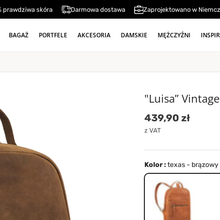
 prawdziwa skóra
Darmowa dostawa
Zaprojektowano w Niemc
BAGAŻ
PORTFELE
AKCESORIA
DAMSKIE
MĘŻCZYŹNI
INSPI
"Luisa” Vintag
Cena standard
439,90 zł
z VAT
Kolor :
texas - brązowy
texas - brązowy