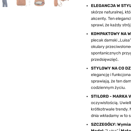
ELEGANCJA W STYL
skórze naturalnej, k
akcenty. Ten eleganc
sprawi, że każdy stró
KOMPAKTOWY NA W
plecak damski „Luisa”
okulary przeciwsłone
spontanicznych przy
przedsięwzięć.
STYLOWY NA CO DZ
elegancję i funkcjon
sprawiają, że ten da
codziennym życiu.
STILORD - MARKA 
oczywistością. Uwiel
krótkotrwałe trendy. 
dnia wkładamy w to s
SZCZEGÓŁY: Wymia
Model
: "Luisa” |
Mate