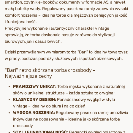
smartfon, czytnik e-booków, dokumenty w formacie A5, a nawet
małą butelkę wody. Regulowany pasek na ramię zapewnia wysoki
komfort noszenia – idealna torba dla mężczyzn ceniących jakość
i funkcjonalność.
Precyzyjne wykonanie i autentyczny charakter vintage
sprawiają, że torba doskonale pasuje zarówno do stylizacji
biurowych, jak i casualowych.
Dzięki przemyślanym wymiarom torba "Bari" to idealny towarzysz
w pracy, podczas podróży służbowych i spotkań biznesowych.
"Bari" retro skórzana torba crossbody –
Najważniejsze cechy
PRAWDZIWY UNIKAT:
Torba męska wykonana z naturalnej
skóry o unikalnej strukturze – każda sztuka to oryginał
KLASYCZNY DESIGN:
Ponadczasowy wygląd w stylu
vintage – idealny do biura i na co dzień
WYGODA NOSZENIA:
Regulowany pasek na ramię umożliwia
indywidualne dopasowanie – idealna jako skórzana torba
crossbody
STYL I FUNKCJONALNOŚĆ:
Elegancki wygląd połączony z