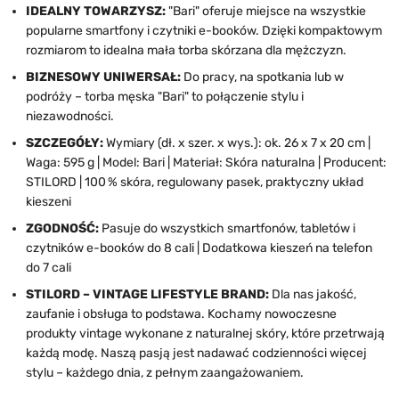
IDEALNY TOWARZYSZ:
"Bari" oferuje miejsce na wszystkie
popularne smartfony i czytniki e-booków. Dzięki kompaktowym
rozmiarom to idealna mała torba skórzana dla mężczyzn.
BIZNESOWY UNIWERSAŁ:
Do pracy, na spotkania lub w
podróży – torba męska "Bari" to połączenie stylu i
niezawodności.
SZCZEGÓŁY:
Wymiary (dł. x szer. x wys.): ok. 26 x 7 x 20 cm |
Waga: 595 g | Model: Bari | Materiał: Skóra naturalna | Producent:
STILORD | 100 % skóra, regulowany pasek, praktyczny układ
kieszeni
ZGODNOŚĆ:
Pasuje do wszystkich smartfonów, tabletów i
czytników e-booków do 8 cali | Dodatkowa kieszeń na telefon
do 7 cali
STILORD – VINTAGE LIFESTYLE BRAND:
Dla nas jakość,
zaufanie i obsługa to podstawa. Kochamy nowoczesne
produkty vintage wykonane z naturalnej skóry, które przetrwają
każdą modę. Naszą pasją jest nadawać codzienności więcej
stylu – każdego dnia, z pełnym zaangażowaniem.