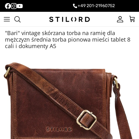
+49 201-21960752
Konto
Kos
"Bari" vintage skórzana torba na ramię dla
mężczyzn średnia torba pionowa mieści tablet 8
cali i dokumenty A5