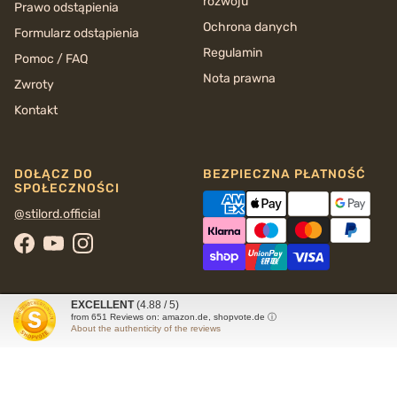
rozwoju
Prawo odstąpienia
Ochrona danych
Formularz odstąpienia
Regulamin
Pomoc / FAQ
Nota prawna
Zwroty
Kontakt
DOŁĄCZ DO
BEZPIECZNA PŁATNOŚĆ
SPOŁECZNOŚCI
@stilord.official
Facebook
YouTube
Instagram
EXCELLENT
(4.88 / 5)
from
651
Reviews on: amazon.de, shopvote.de ⓘ
About the authenticity of the reviews
© 2026
STILORD