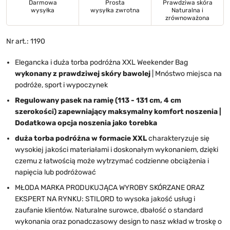
Darmowa
Prosta
Prawdziwa skóra
wysyłka
wysyłka zwrotna
Naturalna i
zrównoważona
Nr art.: 1190
Elegancka i duża torba podróżna XXL Weekender Bag
wykonany z prawdziwej skóry bawolej
| Mnóstwo miejsca na
podróże, sport i wypoczynek
Regulowany pasek na ramię (113 - 131 cm, 4 cm
szerokości) zapewniający maksymalny komfort noszenia |
Dodatkowa opcja noszenia jako torebka
duża torba podróżna w formacie XXL
charakteryzuje się
wysokiej jakości materiałami i doskonałym wykonaniem, dzięki
czemu z łatwością może wytrzymać codzienne obciążenia i
napięcia lub podróżować
MŁODA MARKA PRODUKUJĄCA WYROBY SKÓRZANE ORAZ
EKSPERT NA RYNKU: STILORD to wysoka jakość usług i
zaufanie klientów. Naturalne surowce, dbałość o standard
wykonania oraz ponadczasowy design to nasz wkład w troskę o