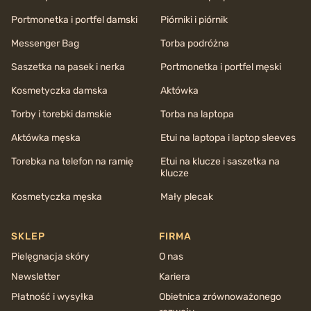
Portmonetka i portfel damski
Piórniki i piórnik
Messenger Bag
Torba podróżna
Saszetka na pasek i nerka
Portmonetka i portfel męski
Kosmetyczka damska
Aktówka
Torby i torebki damskie
Torba na laptopa
Aktówka męska
Etui na laptopa i laptop sleeves
Torebka na telefon na ramię
Etui na klucze i saszetka na
klucze
Kosmetyczka męska
Mały plecak
SKLEP
FIRMA
Pielęgnacja skóry
O nas
Newsletter
Kariera
Płatność i wysyłka
Obietnica zrównoważonego