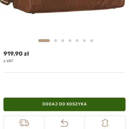
Cena standardowa
919,90 zł
z VAT
DODAJ DO KOSZYKA