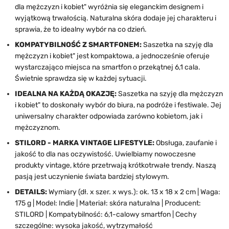
dla mężczyzn i kobiet" wyróżnia się eleganckim designem i
wyjątkową trwałością. Naturalna skóra dodaje jej charakteru i
sprawia, że to idealny wybór na co dzień.
KOMPATYBILNOŚĆ Z SMARTFONEM:
Saszetka na szyję dla
mężczyzn i kobiet" jest kompaktowa, a jednocześnie oferuje
wystarczająco miejsca na smartfon o przekątnej 6,1 cala.
Świetnie sprawdza się w każdej sytuacji.
IDEALNA NA KAŻDĄ OKAZJĘ:
Saszetka na szyję dla mężczyzn
i kobiet" to doskonały wybór do biura, na podróże i festiwale. Jej
uniwersalny charakter odpowiada zarówno kobietom, jak i
mężczyznom.
STILORD - MARKA VINTAGE LIFESTYLE:
Obsługa, zaufanie i
jakość to dla nas oczywistość. Uwielbiamy nowoczesne
produkty vintage, które przetrwają krótkotrwałe trendy. Naszą
pasją jest uczynienie świata bardziej stylowym.
DETAILS:
Wymiary (dł. x szer. x wys.): ok. 13 x 18 x 2 cm | Waga:
175 g | Model: Indie | Materiał: skóra naturalna | Producent:
STILORD | Kompatybilność: 6,1-calowy smartfon | Cechy
szczególne: wysoka jakość, wytrzymałość