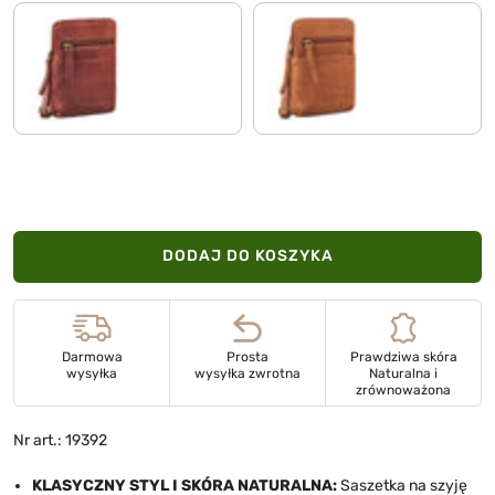
porto - koniak
texas - brązowy
DODAJ DO KOSZYKA
Darmowa
Prosta
Prawdziwa skóra
wysyłka
wysyłka zwrotna
Naturalna i
zrównoważona
Nr art.: 19392
KLASYCZNY STYL I SKÓRA NATURALNA:
Saszetka na szyję