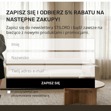
ZAPISZ SIĘ I ODBIERZ 5% RABATU NA
NASTĘPNE ZAKUPY!
Zapisz się do newslettera STILORD i bądź zawsze na
bieżąco z nowymi produktami i promocjami.
ZAPISZ SIĘ
Przeczytałem/-am
Politykę prywatności
i zgadzam się na
otrzymywanie newslettera.