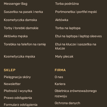
Messenger Bag
Torba podróżna
Saszetka na pasek i nerka
Portmonetka i portfel męski
Kosmetyczka damska
Aktówka
Torby i torebki damskie
Torba na laptopa
Aktówka męska
Etui na laptopa i laptop sleeves
Torebka na telefon na ramię
Etui na klucze i saszetka na
klucze
Kosmetyczka męska
Mały plecak
SKLEP
FIRMA
Pielęgnacja skóry
O nas
Newsletter
Kariera
Płatność i wysyłka
Obietnica zrównoważonego
rozwoju
Prawo odstąpienia
Ochrona danych
Formularz odstąpienia