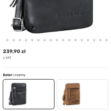
Cena standardowa
239,90 zł
z VAT
Kolor :
czarny
czarny
vinto - brązowy