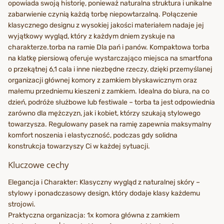
opowiada swoją historię, ponieważ naturalna struktura i unikalne
zabarwienie czynią każdą torbę niepowtarzalną. Połączenie
klasycznego designu z wysokiej jakości materiałem nadaje jej
wyjątkowy wygląd, który z każdym dniem zyskuje na
charakterze.torba na ramie Dla pań i panów. Kompaktowa torba
na klatkę piersiową oferuje wystarczająco miejsca na smartfona
o przekątnej 6,1 cala i inne niezbędne rzeczy, dzięki przemyślanej
organizacji głównej komory z zamkiem błyskawicznym oraz
małemu przedniemu kieszeni z zamkiem. Idealna do biura, na co
dzień, podróże służbowe lub festiwale – torba ta jest odpowiednia
zarówno dla mężczyzn, jak i kobiet, którzy szukają stylowego
towarzysza. Regulowany pasek na ramię zapewnia maksymalny
komfort noszenia i elastyczność, podczas gdy solidna
konstrukcja towarzyszy Ci w każdej sytuacji.
Kluczowe cechy
Elegancja i Charakter: Klasyczny wygląd z naturalnej skóry –
stylowy i ponadczasowy design, który dodaje klasy każdemu
strojowi.
Praktyczna organizacja: 1x komora główna z zamkiem