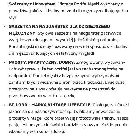
Skórzany z Uchwytem
| Vintage Portfel Męski wykonany z
prawdziwej skóry | Idealny prezent dla mężczyzn dbających o
styl
SASZETKA NA NADGARSTEK DLA DZISIEJSZEGO
MĘŻCZYZNY
: Stylowa saszetka na nadgarstek zachwyca
wyjątkowym designem i wysokiej jakości skórą naturalną.
Portfel męski może być używany na wiele sposobów - idealny
dla mężczyzn lubiących estetyczny wygląd!
PROSTY, PRAKTYCZNY, DOBRY
: Zintegrowany, wysuwany
uchwyt sprawia, że ten portfel jest wszechstronną torbą na
nadgarstek. Portfel męski z bezpiecznymi i wytrzymałymi
zamkami błyskawicznymi chroni przed kradzieżą. Dwie duże
przegrody na suwak oferują maksymalną przestrzeń do
przechowywania w torbie z rączką!
STILORD - MARKA VINTAGE LIFESTYLE
: Obsługa, zaufanie i
jakość są dla nas oczywistością. Uwielbiamy nowoczesne
produkty vintage, które przetrwają krótkotrwałe trendy. Naszą
pasją jest uczynienie świata bardziej stylowym. Każdego dnia
wkładamy w to serce i duszę.