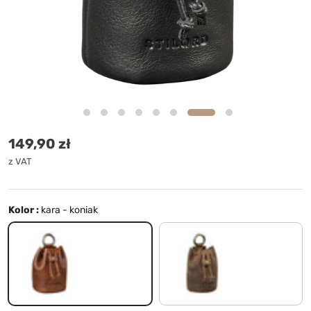
Cena standardowa
149,90 zł
z VAT
Kolor :
kara - koniak
kara - koniak
średni brąz