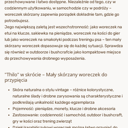
przechowywane i łatwo dostępne. Niezależnie od tego, czy w
codziennym użytkowaniu, w samochodzie czy w podróży –
woreczek skórzany zapewnia porządek dokładnie tam, gdzie go
potrzebujesz.
Jego największą zaletą jest wszechstronność: jako woreczek na
etui na klucze, sakiewka na pieniądze, woreczek na kości do gier
lub jako woreczek na smakołyki podczas treningu psa – ten mały
skórzany woreczek dopasowuje się do każdej sytuacji. Sprawdza
się również w outdoorze i bushcrafcie jako kompaktowe miejsce
do przechowywania drobnego wyposażenia.
"Thilo" w skrócie – Mały skórzany woreczek do
przypięcia
Skóra naturalna o stylu vintage – różnice kolorystyczne,
naturalne ślady i drobne zarysowania są charakterystyczne i
podkreślają unikalność każdego egzemplarza
Pojemność: pieniądze, monety, klucze i drobne akcesoria
Zastosowanie: codzienność i samochód, outdoor i bushcraft,
gry w kości oraz trening zwierząt
Dzięki karabińczykowi woreczek można łatwo przypiąć do