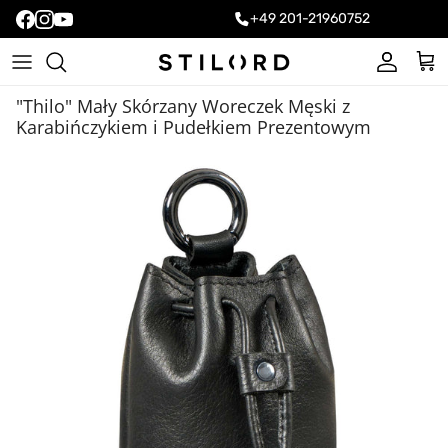
+49 201-21960752
Konto
Kos
"Thilo" Mały Skórzany Woreczek Męski z
Karabińczykiem i Pudełkiem Prezentowym