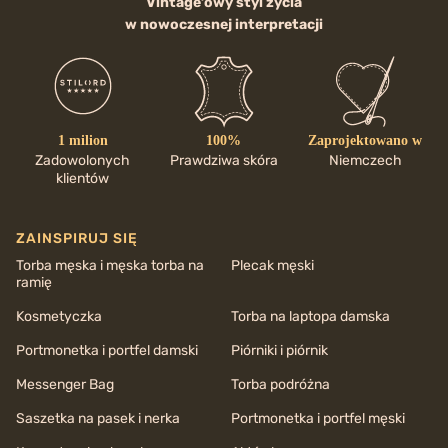
Vintage’owy styl życia
w nowoczesnej interpretacji
1 milion
100%
Zaprojektowano w
Zadowolonych
Prawdziwa skóra
Niemczech
klientów
ZAINSPIRUJ SIĘ
Torba męska i męska torba na
Plecak męski
ramię
Kosmetyczka
Torba na laptopa damska
Portmonetka i portfel damski
Piórniki i piórnik
Messenger Bag
Torba podróżna
Saszetka na pasek i nerka
Portmonetka i portfel męski