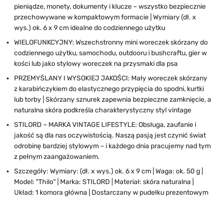
pieniądze, monety, dokumenty i klucze – wszystko bezpiecznie
przechowywane w kompaktowym formacie | Wymiary (dł. x
wys.) ok. 6 x 9 cm idealne do codziennego użytku
WIELOFUNKCYJNY: Wszechstronny mini woreczek skórzany do
codziennego użytku, samochodu, outdooru i bushcraftu, gier w
kości lub jako stylowy woreczek na przysmaki dla psa
PRZEMYŚLANY I WYSOKIEJ JAKOŚCI: Mały woreczek skórzany
z karabińczykiem do elastycznego przypięcia do spodni, kurtki
lub torby | Skórzany sznurek zapewnia bezpieczne zamknięcie, a
naturalna skóra podkreśla charakterystyczny styl vintage
STILORD – MARKA VINTAGE LIFESTYLE: Obsługa, zaufanie i
jakość są dla nas oczywistością. Naszą pasją jest czynić świat
odrobinę bardziej stylowym – i każdego dnia pracujemy nad tym
z pełnym zaangażowaniem.
Szczegóły: Wymiary: (dł. x wys.) ok. 6 x 9 cm | Waga: ok. 50 g |
Model: "Thilo" | Marka: STILORD | Materiał: skóra naturalna |
Układ: 1 komora główna | Dostarczany w pudełku prezentowym