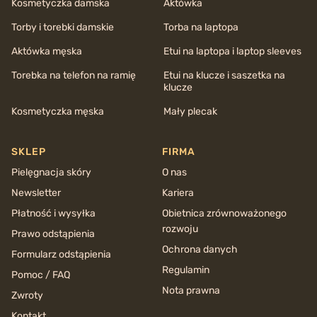
Kosmetyczka damska
Aktówka
Torby i torebki damskie
Torba na laptopa
Aktówka męska
Etui na laptopa i laptop sleeves
Torebka na telefon na ramię
Etui na klucze i saszetka na
klucze
Kosmetyczka męska
Mały plecak
SKLEP
FIRMA
Pielęgnacja skóry
O nas
Newsletter
Kariera
Płatność i wysyłka
Obietnica zrównoważonego
rozwoju
Prawo odstąpienia
Ochrona danych
Formularz odstąpienia
Regulamin
Pomoc / FAQ
Nota prawna
Zwroty
Kontakt