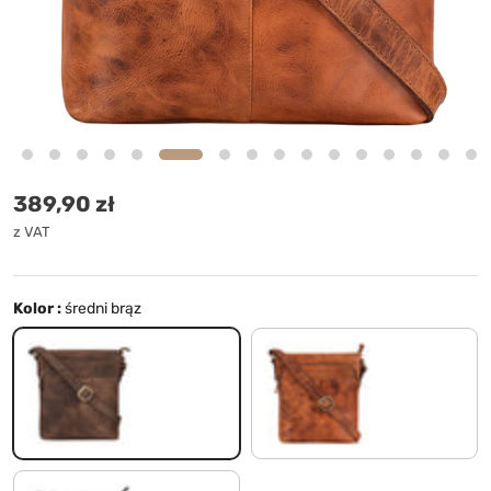
Cena standardowa
389,90 zł
z VAT
Kolor :
średni brąz
średni brąz
kara - koniak