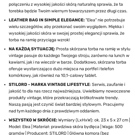
połączeniu z wysokiej jakości skórą naturalną sprawia, że ta
torebka będzie Twoim wiernym towarzyszem przez długi czas.
LEATHER BAG IN SIMPLE ELEGANCE:
"Elea" nie potrzebuje
wielu szczegółów, aby przekonać swoim wyglądem. Miękka i
wysokiej jakości skóra w swojej prostej elegancji sprawia, że
torba na ramię przyciąga wzrok!
NA KAŻDĄ SYTUACJĘ:
Prosta skórzana torba na ramię w stylu
vintage pasuje do każdego Twojego stroju, zarówno na lunch w
kawiarni, jak i na wieczór w barze. Dodatkowo, skórzana torba
oferuje wystarczająco dużo miejsca na portfel i telefon
komórkowy, jak również na 10,1-calowy tablet.
STILORD - MARKA VINTAGE LIFESTYLE
: Serwis, zaufanie i
jakość to dla nas rzecz najważniejsza. Uwielbiamy nowoczesne
produkty vintage, które przekraczają krótkotrwałe trendy.
Naszą pasją jest czynić świat bardziej stylowym. Pracujemy
nad tym każdego dnia z prawdziwym oddaniem.
WSZYSTKO W SKRÓCIE:
Wymiary (LxHxW): ok. 23 x 5 x 27 cm |
Model: Elea | Materiał: prawdziwa skóra bydlęca | Waga: 500
gramów | Producent: STILORD | Główna komora (bez