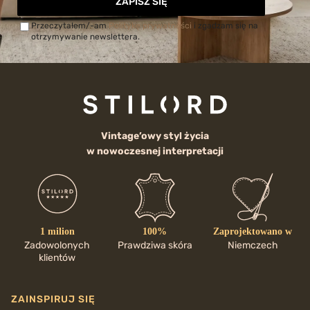
ZAPISZ SIĘ
Przeczytałem/-am
Politykę prywatności
i zgadzam się na
otrzymywanie newslettera.
Vintage’owy styl życia
w nowoczesnej interpretacji
1 milion
100%
Zaprojektowano w
Zadowolonych
Prawdziwa skóra
Niemczech
klientów
ZAINSPIRUJ SIĘ