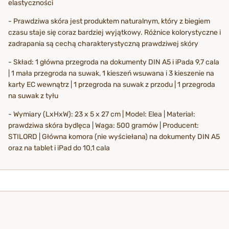
elastyczności
- Prawdziwa skóra jest produktem naturalnym, który z biegiem
czasu staje się coraz bardziej wyjątkowy. Różnice kolorystyczne i
zadrapania są cechą charakterystyczną prawdziwej skóry
- Skład: 1 główna przegroda na dokumenty DIN A5 i iPada 9,7 cala
| 1 mała przegroda na suwak, 1 kieszeń wsuwana i 3 kieszenie na
karty EC wewnątrz | 1 przegroda na suwak z przodu | 1 przegroda
na suwak z tyłu
- Wymiary (LxHxW): 23 x 5 x 27 cm | Model: Elea | Materiał:
prawdziwa skóra bydlęca | Waga: 500 gramów | Producent:
STILORD | Główna komora (nie wyściełana) na dokumenty DIN A5
oraz na tablet i iPad do 10,1 cala