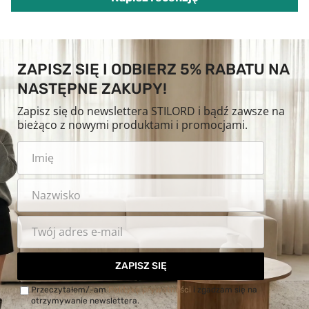
ZAPISZ SIĘ I ODBIERZ 5% RABATU NA
NASTĘPNE ZAKUPY!
Zapisz się do newslettera STILORD i bądź zawsze na
bieżąco z nowymi produktami i promocjami.
ZAPISZ SIĘ
Przeczytałem/-am
Politykę prywatności
i zgadzam się na
otrzymywanie newslettera.