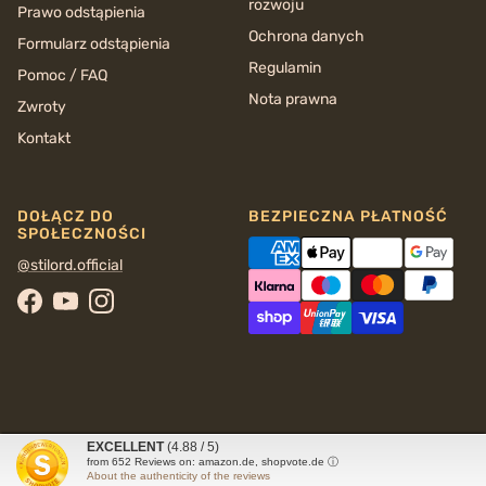
rozwoju
Prawo odstąpienia
Ochrona danych
Formularz odstąpienia
Regulamin
Pomoc / FAQ
Nota prawna
Zwroty
Kontakt
DOŁĄCZ DO
BEZPIECZNA PŁATNOŚĆ
SPOŁECZNOŚCI
@stilord.official
Facebook
YouTube
Instagram
EXCELLENT
(4.88 / 5)
© 2026
STILORD
from
652
Reviews on: amazon.de, shopvote.de ⓘ
About the authenticity of the reviews