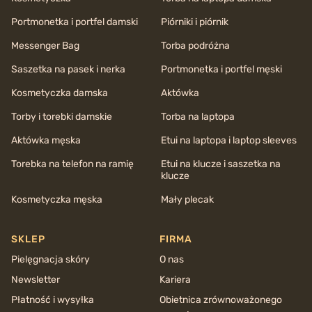
Portmonetka i portfel damski
Piórniki i piórnik
Messenger Bag
Torba podróżna
Saszetka na pasek i nerka
Portmonetka i portfel męski
Kosmetyczka damska
Aktówka
Torby i torebki damskie
Torba na laptopa
Aktówka męska
Etui na laptopa i laptop sleeves
Torebka na telefon na ramię
Etui na klucze i saszetka na
klucze
Kosmetyczka męska
Mały plecak
SKLEP
FIRMA
Pielęgnacja skóry
O nas
Newsletter
Kariera
Płatność i wysyłka
Obietnica zrównoważonego