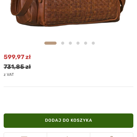
Cena promocyjna
Cena standardowa
599,97 zł
731,85 zł
z VAT
DODAJ DO KOSZYKA