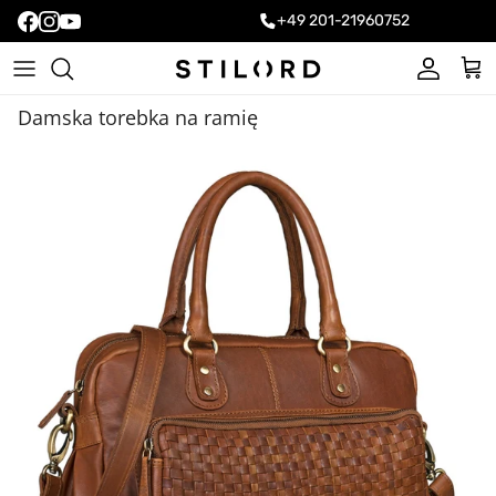
+49 201-21960752
Konto
Kos
Damska torebka na ramię