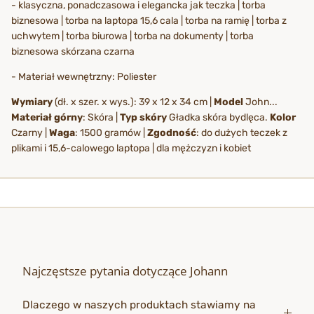
- klasyczna, ponadczasowa i elegancka jak teczka | torba
biznesowa | torba na laptopa 15,6 cala | torba na ramię | torba z
uchwytem | torba biurowa | torba na dokumenty | torba
biznesowa skórzana czarna
- Materiał wewnętrzny: Poliester
Wymiary
(dł. x szer. x wys.): 39 x 12 x 34 cm |
Model
John...
Materiał górny
: Skóra |
Typ skóry
Gładka skóra bydlęca.
Kolor
Czarny |
Waga
: 1500 gramów |
Zgodność
: do dużych teczek z
plikami i 15,6-calowego laptopa | dla mężczyzn i kobiet
Najczęstsze pytania dotyczące Johann
Dlaczego w naszych produktach stawiamy na