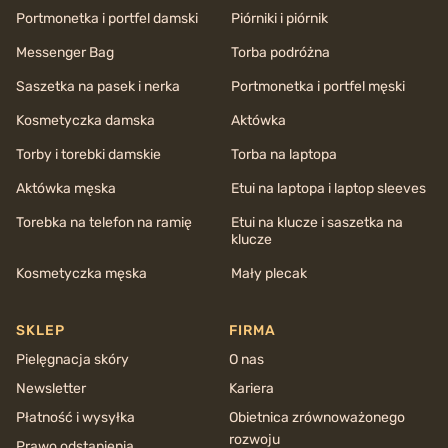
Portmonetka i portfel damski
Piórniki i piórnik
Messenger Bag
Torba podróżna
Saszetka na pasek i nerka
Portmonetka i portfel męski
Kosmetyczka damska
Aktówka
Torby i torebki damskie
Torba na laptopa
Aktówka męska
Etui na laptopa i laptop sleeves
Torebka na telefon na ramię
Etui na klucze i saszetka na
klucze
Kosmetyczka męska
Mały plecak
SKLEP
FIRMA
Pielęgnacja skóry
O nas
Newsletter
Kariera
Płatność i wysyłka
Obietnica zrównoważonego
rozwoju
Prawo odstąpienia