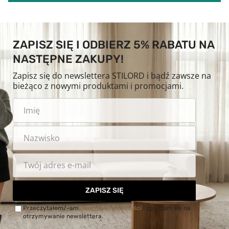
ZAPISZ SIĘ I ODBIERZ 5% RABATU NA
NASTĘPNE ZAKUPY!
Zapisz się do newslettera STILORD i bądź zawsze na
bieżąco z nowymi produktami i promocjami.
ZAPISZ SIĘ
Przeczytałem/-am
Politykę prywatności
i zgadzam się na
otrzymywanie newslettera.