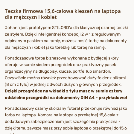
Teczka firmowa 15,6-calowa kieszeń na laptopa
dla mężczyzn i kobiet
Johann jest prototypem STILORD'a dla klasycznej czarnej teczki
ze stylem. Dzięki inteligentnej koncepcji 2 w 1 z regulowanym i
odpinanym paskiem na ramię, możesz nosić torbę na dokumenty
dla mężczyzn i kobiet jako torebkę lub torbę na ramię.
Ponadczasowa torba biznesowa wykonana z bydlęcej skóry
oferuje w sumie siedem przegródek oraz praktyczny pasek
organizacyjny na długopisy, klucze, portfel lub smartfon.
Oczywiście można również przechowywać duży folder z plikami
(8 cm z tyłu) w jednej z dwóch dużych głównych przegródek.
Dzięki przegródce na wkładki z tyłu masz w sumie cztery
oddzielne przegródki na dokumenty DIN A4 - przykładowo!
Ponadczasowy czarny skórzany futerał przekonuje również jako
torba na laptopa. Komora na laptopa o przekątnej 15,6 cala z
dodatkowym zabezpieczeniem jest szczególnie praktyczna -
dzięki temu zawsze masz przy sobie laptopa o przekątnej do 15,6