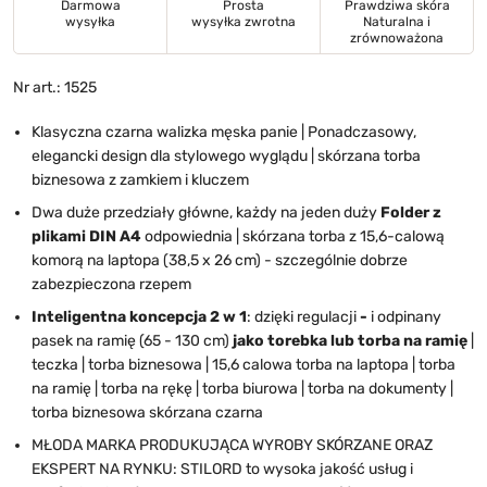
Darmowa
Prosta
Prawdziwa skóra
wysyłka
wysyłka zwrotna
Naturalna i
zrównoważona
Nr art.: 1525
Klasyczna czarna walizka męska panie |
Ponadczasowy,
elegancki design dla stylowego wyglądu | skórzana torba
biznesowa z zamkiem i kluczem
Dwa duże przedziały główne, każdy na jeden duży
Folder z
plikami DIN A4
odpowiednia | skórzana torba z 15,6-calową
komorą na laptopa (38,5 x 26 cm) - szczególnie dobrze
zabezpieczona rzepem
Inteligentna koncepcja 2 w 1
: dzięki regulacji
-
i odpinany
pasek na ramię (65 - 130 cm)
jako torebka lub torba na ramię
|
teczka | torba biznesowa | 15,6 calowa torba na laptopa | torba
na ramię | torba na rękę | torba biurowa | torba na dokumenty |
torba biznesowa skórzana czarna
MŁODA MARKA PRODUKUJĄCA WYROBY SKÓRZANE ORAZ
EKSPERT NA RYNKU: STILORD to wysoka jakość usług i