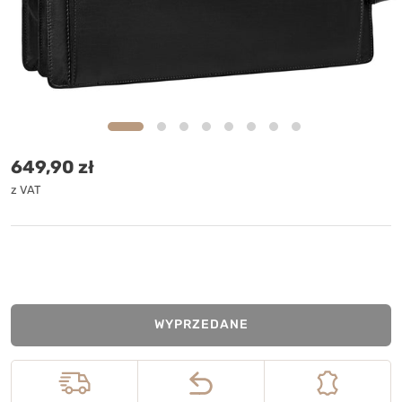
Cena standardowa
649,90 zł
z VAT
WYPRZEDANE