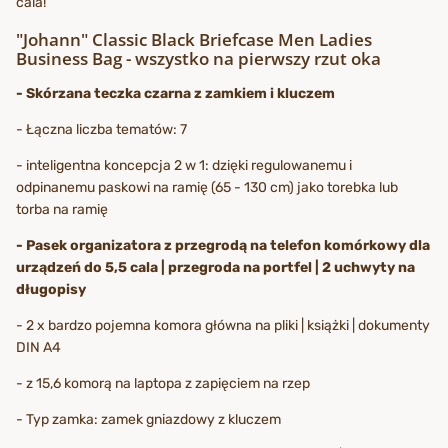
cala!
"Johann" Classic Black Briefcase Men Ladies
Business Bag - wszystko na pierwszy rzut oka
- Skórzana teczka czarna z zamkiem i kluczem
- Łączna liczba tematów: 7
- inteligentna koncepcja 2 w 1: dzięki regulowanemu i
odpinanemu paskowi na ramię (65 - 130 cm) jako torebka lub
torba na ramię
- Pasek organizatora z przegrodą na telefon komórkowy dla
urządzeń do 5,5 cala | przegroda na portfel | 2 uchwyty na
długopisy
- 2 x bardzo pojemna komora główna na pliki | książki | dokumenty
DIN A4
- z 15,6 komorą na laptopa z zapięciem na rzep
- Typ zamka: zamek gniazdowy z kluczem