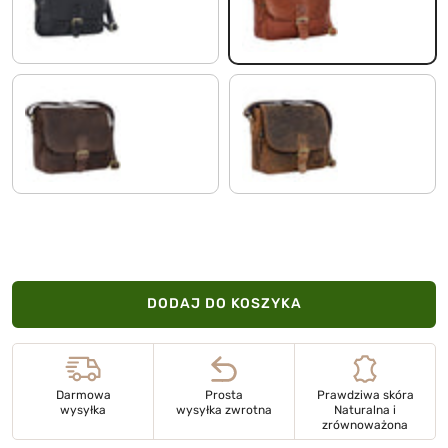
czarny
koniakowy brąz
matowy ciemny brąz
kolorado - brązowy
DODAJ DO KOSZYKA
Darmowa
Prosta
Prawdziwa skóra
wysyłka
wysyłka zwrotna
Naturalna i
zrównoważona