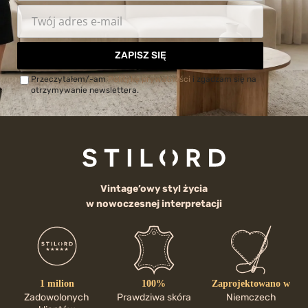
ZAPISZ SIĘ
Przeczytałem/-am
Politykę prywatności
i zgadzam się na
otrzymywanie newslettera.
Vintage’owy styl życia
w nowoczesnej interpretacji
1 milion
100%
Zaprojektowano w
Zadowolonych
Prawdziwa skóra
Niemczech