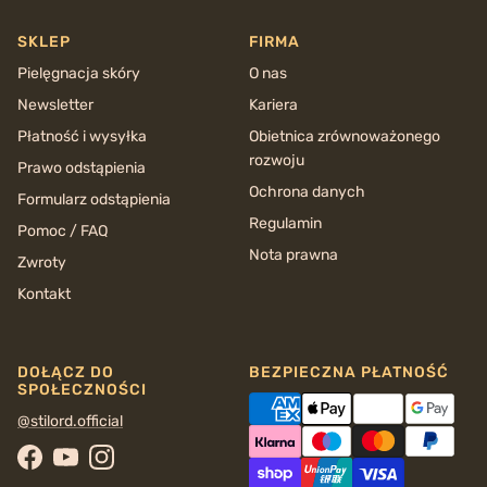
SKLEP
FIRMA
Pielęgnacja skóry
O nas
Newsletter
Kariera
Płatność i wysyłka
Obietnica zrównoważonego
rozwoju
Prawo odstąpienia
Ochrona danych
Formularz odstąpienia
Regulamin
Pomoc / FAQ
Nota prawna
Zwroty
Kontakt
DOŁĄCZ DO
BEZPIECZNA PŁATNOŚĆ
SPOŁECZNOŚCI
@stilord.official
Facebook
YouTube
Instagram