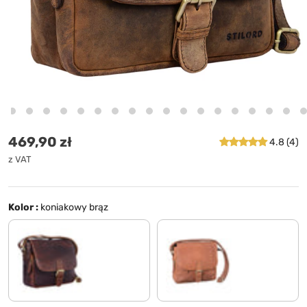
Cena standardowa
469,90 zł
4.8 (4)
z VAT
Kolor :
koniakowy brąz
koniakowy - ciemnobrązowy
siodło - brązowy