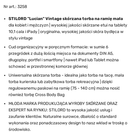
Nr art.: 3258
STILORD "Lucian" Vintage skórzana torba na ramię mała
dla kobiet i mężczyzn | wysokiej jakości skórzane etui na tablety
10,1 cala i iPady | oryginalna, wysokiej jakości skóra bydlęca w
stylu vintage
Cud organizacyjny w poręcznym formacie: w sumie 6
przegródek z dużą ilością miejsca na dokumenty DIN A5,
długopisy, portfel i smartfony | nawet iPad lub Tablet można
schować w przestronnej komorze głównej
Uniwersalna skórzana torba - idealna jako torba na tacę, mała
torba kurierska lub zabytkowa torba rekreacyjna | dzięki
regulowanemu paskowi na ramię (75 - 140 cm) można nosić
również torbę Cross Body Bag
MŁODA MARKA PRODUKUJĄCA WYROBY SKÓRZANE ORAZ
EKSPERT NA RYNKU: STILORD to wysoka jakość usług i
zaufanie klientów. Naturalne surowce, dbałość o standard
wykonania oraz ponadczasowy design to nasz wkład w troskę o
środowisko.