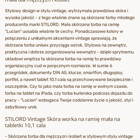
Stylowy design w stylu vintage, wytrzymała prawdziwa skóra i
wysoka jakość - z tego właśnie znane są skórzane torby młodego
producenta marki STILORD. Mała skórzana torba na ramię
"Lucian" uosabia właśnie te cechy. Ponadczasowe kolory w
połączeniu z unikalnymi akcentami vintage sprawiają, że
skórzana torba unisex przyciąga wzrok. Stylowa na zewnątrz,
praktyczna i dobrze zorganizowana wewnątrz - dzięki sprytnemu
układowi wnętrza ta skórzana torba na ramię to prawdziwy
organizacyjny cud w poręcznym rozmiarze. W sumie 6
przegródek, dokumenty DIN A5, klucze, smartfon, długopisy,
portfel, a nawet tablet 10,1 cala są przechowywane bezpiecznie i
oszczędnie. Czy to jako mała torba na ramię w wolnym czasie,
torba na tablet na iPada, czy torba kurierska podczas dojazdu do
pracy - "Lucian" wzbogaca Twoje codzienne życie o jakość, styl i
zabytkowy urok.
STILORD Vintage Skóra worka na ramię mała na
tabletki 10,1 cala
- Skórzana torba dla mężczyzn i kobiet w stylowym stylu vintage