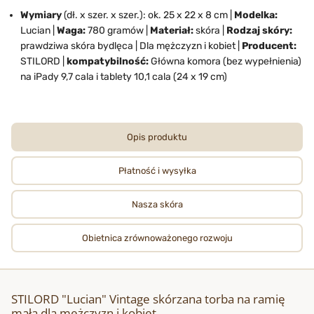
Wymiary
(dł. x szer. x szer.): ok. 25 x 22 x 8 cm |
Modelka:
Lucian |
Waga:
780 gramów |
Materiał:
skóra |
Rodzaj skóry:
prawdziwa skóra bydlęca | Dla mężczyzn i kobiet |
Producent:
STILORD |
kompatybilność:
Główna komora (bez wypełnienia)
na iPady 9,7 cala i tablety 10,1 cala (24 x 19 cm)
Opis produktu
Płatność i wysyłka
Nasza skóra
Obietnica zrównoważonego rozwoju
STILORD "Lucian" Vintage skórzana torba na ramię
mała dla mężczyzn i kobiet