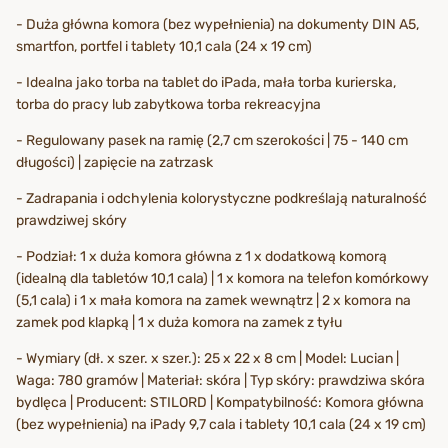
- Duża główna komora (bez wypełnienia) na dokumenty DIN A5,
smartfon, portfel i tablety 10,1 cala (24 x 19 cm)
- Idealna jako torba na tablet do iPada, mała torba kurierska,
torba do pracy lub zabytkowa torba rekreacyjna
- Regulowany pasek na ramię (2,7 cm szerokości | 75 - 140 cm
długości) | zapięcie na zatrzask
- Zadrapania i odchylenia kolorystyczne podkreślają naturalność
prawdziwej skóry
- Podział: 1 x duża komora główna z 1 x dodatkową komorą
(idealną dla tabletów 10,1 cala) | 1 x komora na telefon komórkowy
(5,1 cala) i 1 x mała komora na zamek wewnątrz | 2 x komora na
zamek pod klapką | 1 x duża komora na zamek z tyłu
- Wymiary (dł. x szer. x szer.): 25 x 22 x 8 cm | Model: Lucian |
Waga: 780 gramów | Materiał: skóra | Typ skóry: prawdziwa skóra
bydlęca | Producent: STILORD | Kompatybilność: Komora główna
(bez wypełnienia) na iPady 9,7 cala i tablety 10,1 cala (24 x 19 cm)