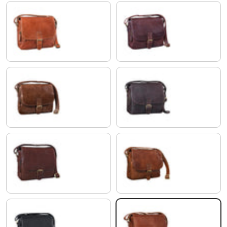
lśniący koniakowy brąz
rosso
antyczny brąz
hebanowo - brązowy
czekoladowy brąz
maraska - brązowy