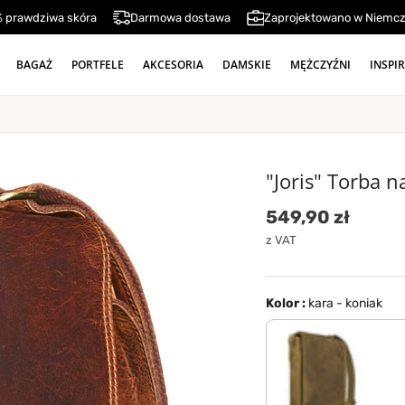
 prawdziwa skóra
Darmowa dostawa
Zaprojektowano w Niemc
BAGAŻ
PORTFELE
AKCESORIA
DAMSKIE
MĘŻCZYŹNI
INSPI
"Joris" Torba n
Cena standard
549,90 zł
z VAT
Kolor :
kara - koniak
średni brąz