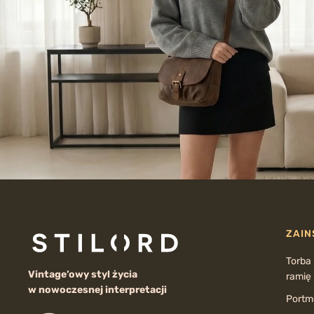
ZAIN
Torba
Vintage’owy styl życia
ramię
w nowoczesnej interpretacji
Portmo