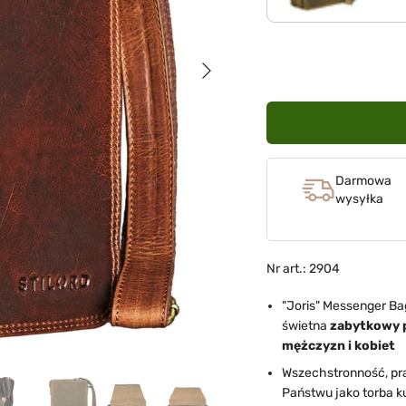
Następna
Darmowa
wysyłka
Nr art.: 2904
"Joris" Messenger Bag
świetna
zabytkowy 
mężczyzn i kobiet
Wszechstronność, pra
Państwu jako torba ku