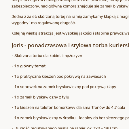
zabezpieczony, nad główną komorą znajduje się zamek błyskaw
Jedna z zalet: skórzaną torbę na ramię zamykamy klapką z mag
wygodny i ma regulowaną długość.
Kolejną wielką atrakcją jest wysokiej jakości i stabilna prawdziw
Joris - ponadczasowa i stylowa torba kurier
- Skórzana torba dla kobiet i mężczyzn
- 1 x główny temat
- 1 x praktyczna kieszeń pod pokrywą na zawiasach
- 1 x schowek na zamek błyskawiczny pod pokrywą klapy
- 1 x zamek błyskawiczny z tyłu
- 1 x kieszeń na telefon komórkowy dla smartfonów do 4,7 cala
- 1 x zamek błyskawiczny w środku - idealny do bezpieczneg
- Długość regulowanego paska na ramię: ok. 120 - 140 cm