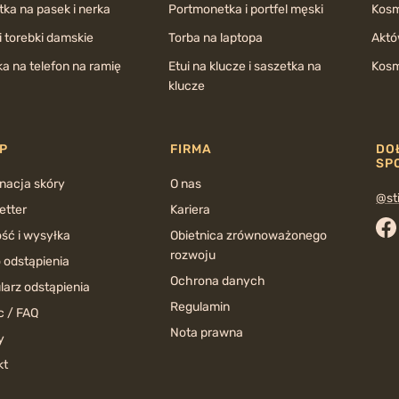
ka na pasek i nerka
Portmonetka i portfel męski
Kosm
i torebki damskie
Torba na laptopa
Aktó
a na telefon na ramię
Etui na klucze i saszetka na
Kosm
klucze
P
FIRMA
DO
SP
nacja skóry
O nas
@sti
etter
Kariera
ść i wysyłka
Obietnica zrównoważonego
Fa
rozwoju
 odstąpienia
Ochrona danych
larz odstąpienia
Regulamin
 / FAQ
Nota prawna
y
kt