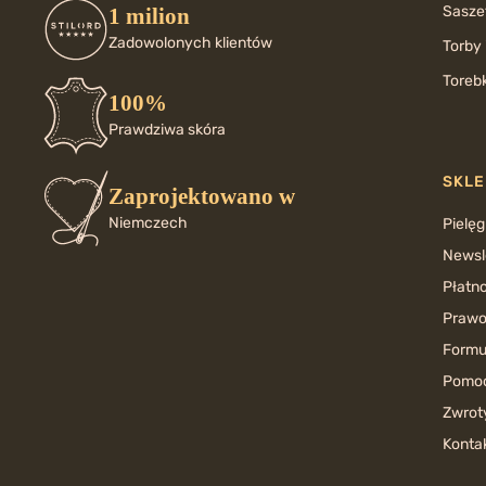
Saszet
1 milion
Zadowolonych klientów
Torby 
Torebk
100%
Prawdziwa skóra
SKLE
Zaprojektowano w
Niemczech
Pielęg
Newsl
Płatno
Prawo
Formu
Pomoc
Zwrot
Konta