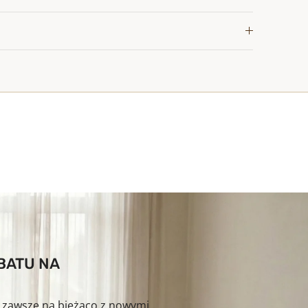
ABATU NA
ź zawsze na bieżąco z nowymi