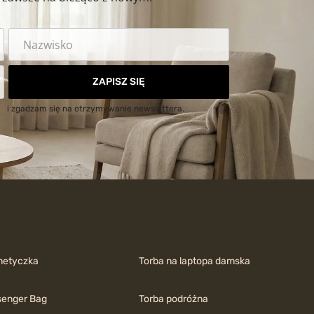
ZAPISZ SIĘ
ci
i zgadzam się na otrzymywanie newslettera.
metyczka
Torba na laptopa damska
enger Bag
Torba podróżna