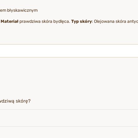
kiem błyskawicznym
|
Materiał
prawdziwa skóra bydlęca.
Typ skóry
: Olejowana skóra antyc
wdziwą skórę?