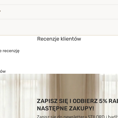
?
Recenzje klientów
e recenzję
tów
ZAPISZ SIĘ I ODBIERZ 5% R
NASTĘPNE ZAKUPY!
Zapisz się do newslettera STILORD i bąd