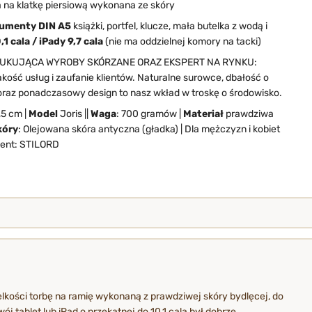
a na klatkę piersiową wykonana ze skóry
umenty DIN A5
książki, portfel, klucze, mała butelka z wodą i
,1 cala / iPady 9,7 cala
(nie ma oddzielnej komory na tacki)
UKUJĄCA WYROBY SKÓRZANE ORAZ EKSPERT NA RYNKU:
kość usług i zaufanie klientów. Naturalne surowce, dbałość o
raz ponadczasowy design to nasz wkład w troskę o środowisko.
,5 cm |
Model
Joris ||
Waga
: 700 gramów |
Materiał
prawdziwa
kóry
: Olejowana skóra antyczna (gładka) | Dla mężczyzn i kobiet
cent: STILORD
elkości torbę na ramię wykonaną z prawdziwej skóry bydlęcej, do
 tablet lub iPad o przekątnej do 10,1 cala był dobrze