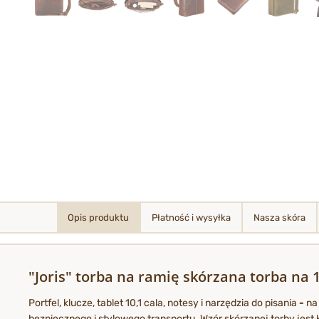
Opis produktu
Płatność i wysyłka
Nasza skóra
"Joris" torba na ramię skórzana torba na 1
Portfel, klucze, tablet 10,1 cala, notesy i narzędzia do pisania
-
na
bezpiecznego i stylowego transportu. Wzór skórzanej torby jest 