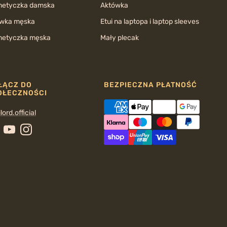
etyczka damska
Aktówka
wka męska
Etui na laptopa i laptop sleeves
etyczka męska
Mały plecak
ŁĄCZ DO
BEZPIECZNA PŁATNOŚĆ
OŁECZNOŚCI
lord.official
cebook
YouTube
Instagram