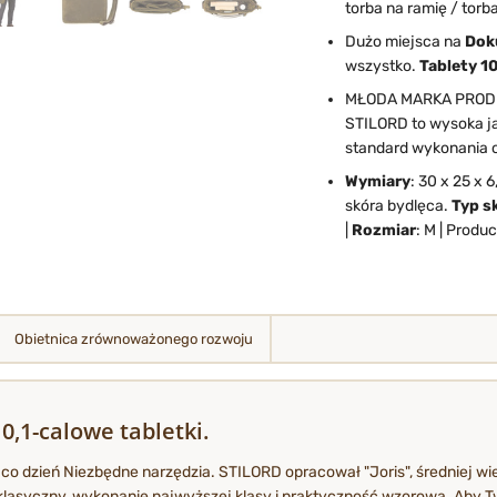
torba na ramię / torb
Dużo miejsca na
Dok
wszystko.
Tablety 10
MŁODA MARKA PROD
STILORD to wysoka ja
standard wykonania o
Wymiary
: 30 x 25 x 6
skóra bydlęca.
Typ s
|
Rozmiar
: M | Produ
Obietnica zrównoważonego rozwoju
0,1-calowe tabletki.
 co dzień
Niezbędne narzędzia. STILORD opracował "Joris", średniej wi
klasyczny, wykonanie najwyższej klasy i praktyczność wzorowa. Aby Twój