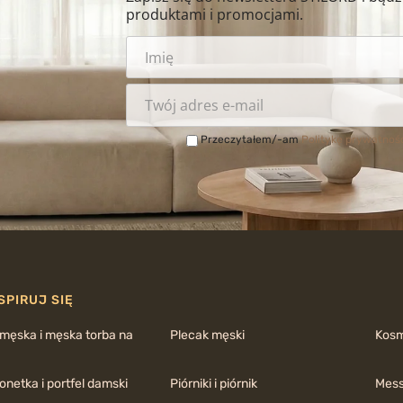
produktami i promocjami.
Przeczytałem/-am
Politykę prywatnoś
SPIRUJ SIĘ
 męska i męska torba na
Plecak męski
Kos
netka i portfel damski
Piórniki i piórnik
Mess