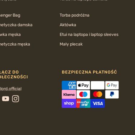
enger Bag
Torba podróżna
etyczka damska
Aktówka
wka męska
Etui na laptopa i laptop sleeves
etyczka męska
Mały plecak
ŁĄCZ DO
BEZPIECZNA PŁATNOŚĆ
OŁECZNOŚCI
lord.official
cebook
YouTube
Instagram