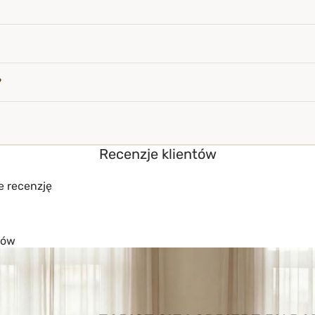
?
Recenzje klientów
e recenzję
tów