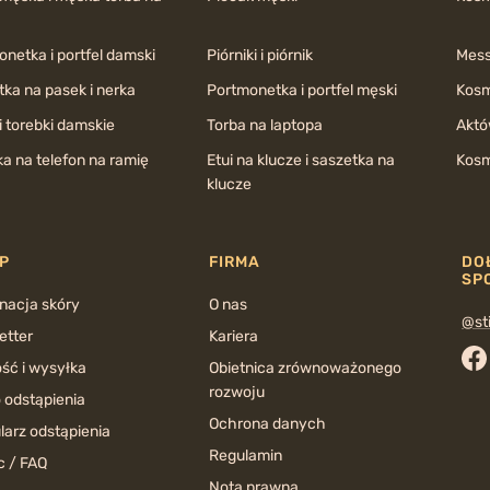
netka i portfel damski
Piórniki i piórnik
Mess
ka na pasek i nerka
Portmonetka i portfel męski
Kosm
i torebki damskie
Torba na laptopa
Aktó
a na telefon na ramię
Etui na klucze i saszetka na
Kosm
klucze
P
FIRMA
DO
SP
nacja skóry
O nas
@sti
etter
Kariera
ść i wysyłka
Obietnica zrównoważonego
Fa
rozwoju
 odstąpienia
Ochrona danych
larz odstąpienia
Regulamin
 / FAQ
Nota prawna