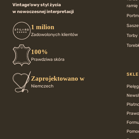
Vintage’owy styl życia
ramię
w nowoczesnej interpretacji
Portmo
Saszet
1 milion
Zadowolonych klientów
Torby 
Torebk
100%
Prawdziwa skóra
SKLE
Zaprojektowano w
Niemczech
Pielęg
Newsl
Płatno
Prawo
Formu
Pomoc