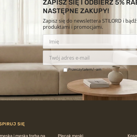
ZAPISZ SIĘ I ODBIERZ 5% R
NASTĘPNE ZAKUPY!
Zapisz się do newslettera STILORD i bąd
produktami i promocjami.
Przeczytałem/-am
Politykę prywatnoś
SPIRUJ SIĘ
 męska i męska torba na
Plecak męski
Kos