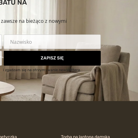
ABATU NA
ź zawsze na bieżąco z nowymi
ZAPISZ SIĘ
ci
i zgadzam się na otrzymywanie newslettera.
metyczka
Torba na laptopa damska