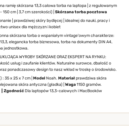
 na ramię skórzana 13,3 calowa torba na laptopa | z regulowanym
- 150 cm | 3,7 cm szerokości) |
Skórzana torba pocztowa
nanie | prawdziwej skóry bydlęcej | idealnej do nauki, pracy i
two unisex dla mężczyzn i kobiet
onna skórzana torba o wspaniałym vintage'owym charakterze:
 13,3, elegancka torba biznesowa, torba na dokumenty DIN A4,
rba jednostkowa.
UKUJĄCA WYROBY SKÓRZANE ORAZ EKSPERT NA RYNKU:
kość usług i zaufanie klientów. Naturalne surowce, dbałość o
raz ponadczasowy design to nasz wkład w troskę o środowisko.
: 35 x 25 x 7 cm |
Model
Noah.
Materiał
prawdziwa skóra
 olejowana skóra antyczna (gładka) |
Waga
1150 gramów.
 ||
Zgodność
Dla laptopów 13,3-calowych i MacBooków