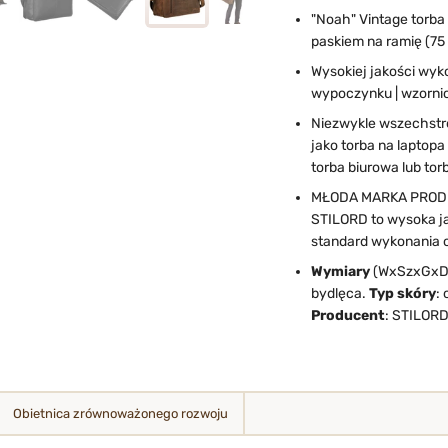
"Noah" Vintage torba
paskiem na ramię (75 
Wysokiej jakości wyko
wypoczynku | wzornic
Niezwykle wszechstr
jako torba na laptopa
torba biurowa lub to
MŁODA MARKA PROD
STILORD to wysoka ja
standard wykonania o
Wymiary
(WxSzxGxD) 
bydlęca.
Typ skóry
:
Producent
: STILORD
Obietnica zrównoważonego rozwoju