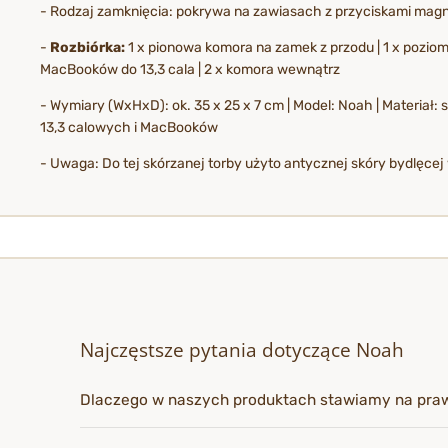
- Rodzaj zamknięcia: pokrywa na zawiasach z przyciskami mag
-
Rozbiórka:
1 x pionowa komora na zamek z przodu | 1 x pozioma
MacBooków do 13,3 cala | 2 x komora wewnątrz
- Wymiary (WxHxD): ok. 35 x 25 x 7 cm | Model: Noah | Materiał:
13,3 calowych i MacBooków
- Uwaga: Do tej skórzanej torby użyto antycznej skóry bydlęcej 
Najczęstsze pytania dotyczące Noah
Dlaczego w naszych produktach stawiamy na pra