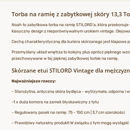
Torba na ramię z zabytkowej skóry 13,3 To
Noah to zabytkowa torba na ramię STILORD'a, która przekonuje w
klasyczny design z nieporównywalnym urokiem vintage. Olejowana
Cechą charakterystyczną dla kuriera skórzanego jest klapowa 
Przemyślany układ wnętrza to kolejny plus oprócz pięknego wzor
przechowywane w tej pięknej zabytkowej torbie na ramię.
Skórzane etui STILORD Vintage dla mężczyzn 
Najważniejsze rzeczy:
- Starożytna, antyczna skóra bydlęca - wytrzymała, odporna i 
-1 x duża komora na zamek błyskawiczny z tyłu
- Regulowany pasek na ramię: 75 - 150 cm | 3,7 cm szerokości
- Prawdziwy naturalny produkt! W związku z tym mogą wystąpić