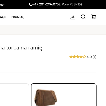
+49 201-21960752
(Pon–Pt 8–15)
zech
RACJE
PROMOCJE
Konto
Koszyk
Szukaj
na torba na ramię
owa
4.0 (1)
średni brąz