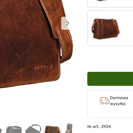
Następna
kara - koniak
Darmowa
wysyłka
Nr art.: 2924