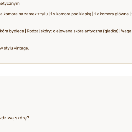
netycznymi
 komora na zamek z tyłu | 1 x komora pod klapką | 1 x komora główna |
 skóra bydlęca | Rodzaj skóry: olejowana skóra antyczna (gładka) | Wag
w stylu vintage.
wdziwą skórę?