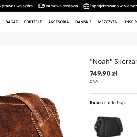
 prawdziwa skóra
Darmowa dostawa
Zaprojektowano w Niemc
BAGAŻ
PORTFELE
AKCESORIA
DAMSKIE
MĘŻCZYŹNI
INSPI
"Noah" Skórza
Cena standard
749,90 zł
z VAT
Kolor :
średni brąz
czarny