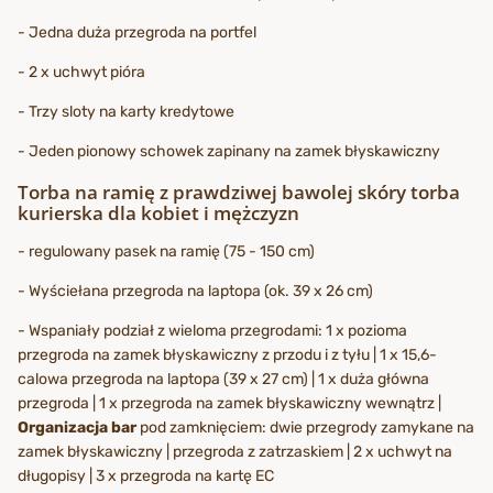
- Jedna duża przegroda na portfel
- 2 x uchwyt pióra
- Trzy sloty na karty kredytowe
- Jeden pionowy schowek zapinany na zamek błyskawiczny
Torba na ramię z prawdziwej bawolej skóry torba
kurierska dla kobiet i mężczyzn
- regulowany pasek na ramię (75 - 150 cm)
- Wyściełana przegroda na laptopa (ok. 39 x 26 cm)
- Wspaniały podział z wieloma przegrodami: 1 x pozioma
przegroda na zamek błyskawiczny z przodu i z tyłu | 1 x 15,6-
calowa przegroda na laptopa (39 x 27 cm) | 1 x duża główna
przegroda | 1 x przegroda na zamek błyskawiczny wewnątrz |
Organizacja bar
pod zamknięciem: dwie przegrody zamykane na
zamek błyskawiczny | przegroda z zatrzaskiem | 2 x uchwyt na
długopisy | 3 x przegroda na kartę EC