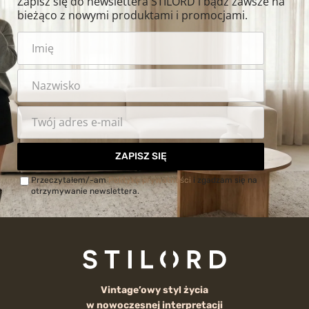
Zapisz się do newslettera STILORD i bądź zawsze na
bieżąco z nowymi produktami i promocjami.
ZAPISZ SIĘ
Przeczytałem/-am
Politykę prywatności
i zgadzam się na
otrzymywanie newslettera.
Vintage’owy styl życia
w nowoczesnej interpretacji