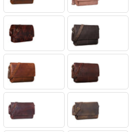
bordeaux - brązowy
matowy ciemny brąz
koniakowy brąz
koniakowy - ciemnobrązowy
hebanowo - brązowy
kolorado - brązowy