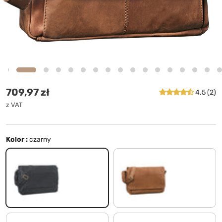
Cena standardowa
709,97 zł
4.5 (2)
z VAT
Kolor :
czarny
czarny
modena - brązowy