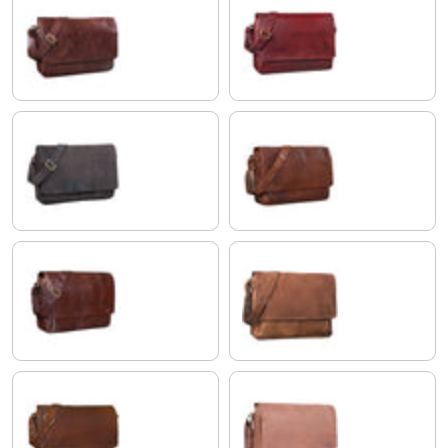
czekoladowy brąz
rosso
morino - brązowy
maraska - brązowy
lyon - brązowy
brązowy
antyczny brąz
jasny koniak brązowy