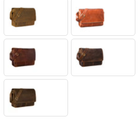
dijon - brązowy
lśniący koniakowy brąz
florida - brązowy
kansas - brązowy
calais - brązowy