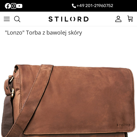
+49 201-21960752
Konto
Kos
"Lonzo" Torba z bawolej skóry