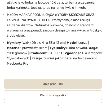
użytku jako torba na laptopa 15,6 cala, torba na urządzenie,
torba kurierska, teczka, torba na ramię i wiele innych.
MŁODA MARKA PRODUKUJĄCA WYROBY SKÓRZANE ORAZ
EKSPERT NA RYNKU: STILORD to wysoka jakość usług i
zaufanie klientów. Naturalne surowce, dbałość o standard
wykonania oraz ponadczasowy design to nasz wkład w troskę o
środowisko.
Wymiary
(WxHxD): ok. 41 x 33 x 13 cm |
Model
: Lonzo |
Materiał
: prawdziwa skóra |
Typ skóry
Skóra bawołu.
Waga
:
1250 gramów |
Producent
: STILORD ||
Zgodność
Dla laptopów
15,6-calowych | Pasuje również jako futerał na 16-calowego
Macbooka Pro
Opis produktu
Płatność i wysyłka