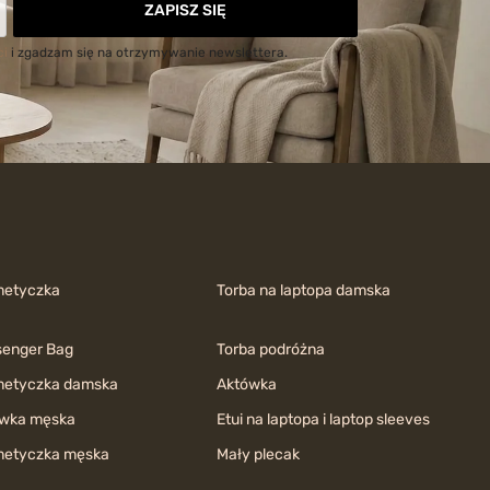
ZAPISZ SIĘ
ci
i zgadzam się na otrzymywanie newslettera.
metyczka
Torba na laptopa damska
enger Bag
Torba podróżna
etyczka damska
Aktówka
wka męska
Etui na laptopa i laptop sleeves
etyczka męska
Mały plecak