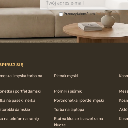
Przeczytałem/-am
Politykę prywatnoś
SPIRUJ SIĘ
 męska i męska torba na
Plecak męski
Kos
netka i portfel damski
Piórniki i piórnik
Mess
ka na pasek i nerka
Portmonetka i portfel męski
Kosm
i torebki damskie
Torba na laptopa
Aktó
a na telefon na ramię
Etui na klucze i saszetka na
Kosm
klucze