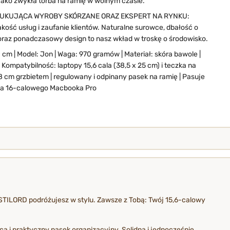
 jako zwykła torba na ramię w wolnym czasie.
UKUJĄCA WYROBY SKÓRZANE ORAZ EKSPERT NA RYNKU:
kość usług i zaufanie klientów. Naturalne surowce, dbałość o
raz ponadczasowy design to nasz wkład w troskę o środowisko.
 cm | Model: Jon | Waga: 970 gramów | Materiał: skóra bawole |
Kompatybilność: laptopy 15,6 cala (38,5 x 25 cm) i teczka na
 cm grzbietem | regulowany i odpinany pasek na ramię | Pasuje
 na 16-calowego Macbooka Pro
ą STILORD podróżujesz w stylu. Zawsze z Tobą: Twój 15,6-calowy
a i praktyczny pasek organizacyjny. Solidna i jednocześnie