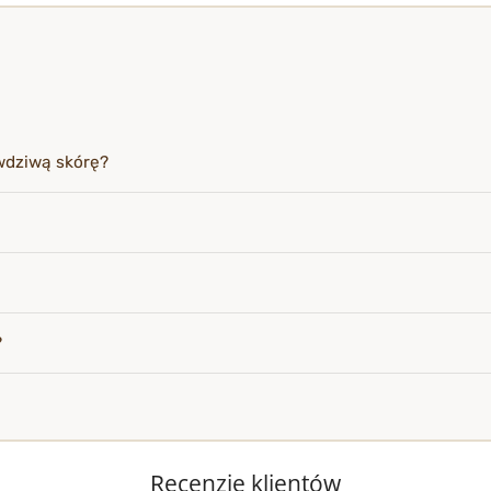
wdziwą skórę?
?
Recenzje klientów