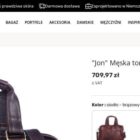
 prawdziwa skóra
Darmowa dostawa
Zaprojektowano w Niemc
BAGAŻ
PORTFELE
AKCESORIA
DAMSKIE
MĘŻCZYŹNI
INSPI
"Jon" Męska to
Cena standard
709,97 zł
z VAT
Kolor :
siodło - brązowy
koniakowy - ciemnob