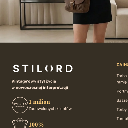
ZAIN
Torba
Vintage’owy styl życia
ramię
w nowoczesnej interpretacji
Portmo
Saszet
1 milion
Zadowolonych klientów
Torby 
Torebk
100%