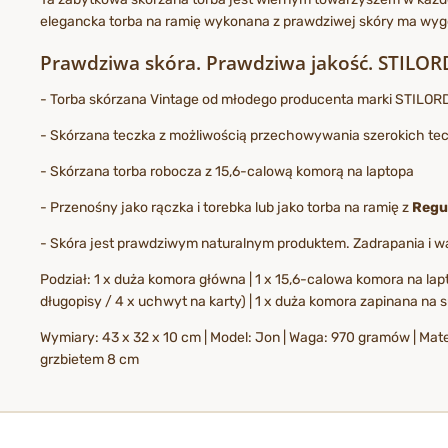
elegancka torba na ramię wykonana z prawdziwej skóry ma wygod
Prawdziwa skóra. Prawdziwa jakość. STILOR
- Torba skórzana Vintage od młodego producenta marki STILORD
- Skórzana teczka z możliwością przechowywania szerokich tecz
- Skórzana torba robocza z 15,6-calową komorą na laptopa
- Przenośny jako rączka i torebka lub jako torba na ramię z
Regu
- Skóra jest prawdziwym naturalnym produktem. Zadrapania i w
Podział: 1 x duża komora główna | 1 x 15,6-calowa komora na la
długopisy / 4 x uchwyt na karty) | 1 x duża komora zapinana na 
Wymiary: 43 x 32 x 10 cm | Model: Jon | Waga: 970 gramów | Mate
grzbietem 8 cm