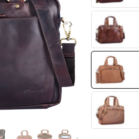
Następna
antyczny brąz
siodło - brązowy
jasny koniak brązowy