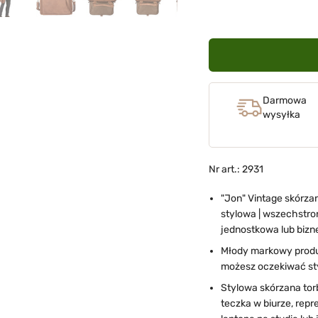
Darmowa
wysyłka
Nr art.: 2931
"Jon" Vintage skórza
stylowa | wszechstron
jednostkowa lub bizn
Młody markowy produc
możesz oczekiwać styl
Stylowa skórzana tor
teczka w biurze, repr