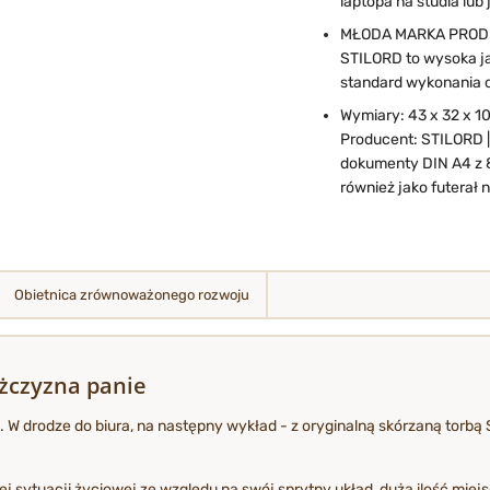
laptopa na studia lub
MŁODA MARKA PROD
STILORD to wysoka ja
standard wykonania o
Wymiary: 43 x 32 x 10
Producent: STILORD | 
dokumenty DIN A4 z 8
również jako futerał
Obietnica zrównoważonego rozwoju
ężczyzna panie
u. W drodze do biura, na następny wykład - z oryginalną skórzaną torb
sytuacji życiowej ze względu na swój sprytny układ, dużą ilość miejsc