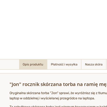
Opis produktu
Płatność i wysyłka
Nasza skóra
"Jon" rocznik skórzana torba na ramię m
Oryginalna skórzana torba "Jon" sprawi, że wyróżnisz się z tłum
laptop w oddzielnej i wyściełanej przegródce na laptopa.
Ta zabytkowa skórzana torba jest wiernym towarzyszem w każdej 