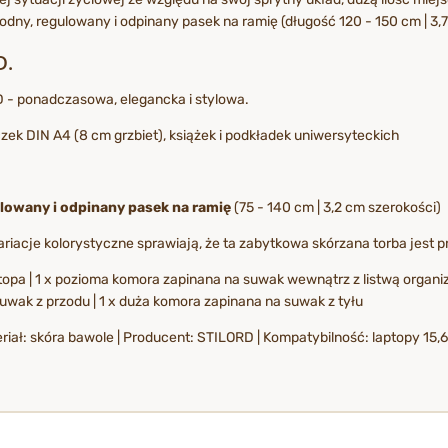
ny, regulowany i odpinany pasek na ramię (długość 120 - 150 cm | 3,7
D.
 - ponadczasowa, elegancka i stylowa.
ek DIN A4 (8 cm grzbiet), książek i podkładek uniwersyteckich
lowany i odpinany pasek na ramię
(75 - 140 cm | 3,2 cm szerokości)
ariacje kolorystyczne sprawiają, że ta zabytkowa skórzana torba jes
ptopa | 1 x pozioma komora zapinana na suwak wewnątrz z listwą organi
suwak z przodu | 1 x duża komora zapinana na suwak z tyłu
riał: skóra bawole | Producent: STILORD | Kompatybilność: laptopy 15,