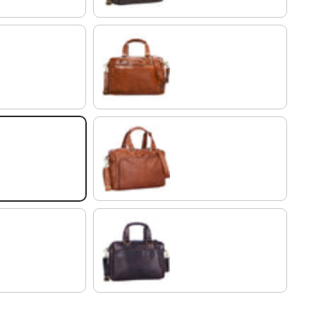
lśniący koniakowy brąz
koniakowy brąz
hebanowo - brązowy