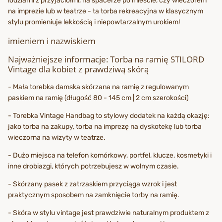
lodziarni z przyjaciółmi, na spacerze po mieście, czy wieczorem
na imprezie lub w teatrze - ta torba rekreacyjna w klasycznym
stylu promieniuje lekkością i niepowtarzalnym urokiem!
imieniem i nazwiskiem
Najważniejsze informacje: Torba na ramię STILORD
Vintage dla kobiet z prawdziwą skórą
- Mała torebka damska skórzana na ramię z regulowanym
paskiem na ramię (długość 80 - 145 cm | 2 cm szerokości)
- Torebka Vintage Handbag to stylowy dodatek na każdą okazję:
jako torba na zakupy, torba na imprezę na dyskotekę lub torba
wieczorna na wizyty w teatrze.
- Dużo miejsca na telefon komórkowy, portfel, klucze, kosmetyki i
inne drobiazgi, których potrzebujesz w wolnym czasie.
- Skórzany pasek z zatrzaskiem przyciąga wzrok i jest
praktycznym sposobem na zamknięcie torby na ramię.
- Skóra w stylu vintage jest prawdziwie naturalnym produktem z