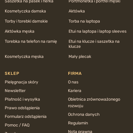
Saszetka na pasek i nerka
Portmonetka i portfel męski
Kosmetyczka damska
Aktówka
Torby i torebki damskie
Torba na laptopa
Aktówka męska
Etui na laptopa i laptop sleeves
Torebka na telefon na ramię
Etui na klucze i saszetka na
klucze
Kosmetyczka męska
Mały plecak
SKLEP
FIRMA
Pielęgnacja skóry
O nas
Newsletter
Kariera
Płatność i wysyłka
Obietnica zrównoważonego
rozwoju
Prawo odstąpienia
Ochrona danych
Formularz odstąpienia
Regulamin
Pomoc / FAQ
Nota prawna