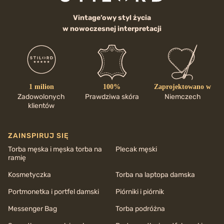
Vintage’owy styl życia
w nowoczesnej interpretacji
1 milion
100%
Zaprojektowano w
Zadowolonych
Prawdziwa skóra
Niemczech
klientów
ZAINSPIRUJ SIĘ
Torba męska i męska torba na
Plecak męski
ramię
Kosmetyczka
Torba na laptopa damska
Portmonetka i portfel damski
Piórniki i piórnik
Messenger Bag
Torba podróżna