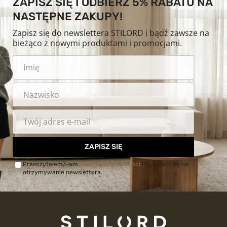
ZAPISZ SIĘ I ODBIERZ 5% RABATU NA
NASTĘPNE ZAKUPY!
Zapisz się do newslettera STILORD i bądź zawsze na
bieżąco z nowymi produktami i promocjami.
ZAPISZ SIĘ
Przeczytałem/-am
Politykę prywatności
i zgadzam się na
otrzymywanie newslettera.