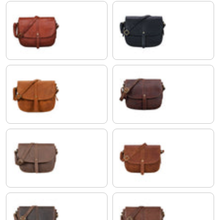
koniak - sprany
czarny
piaskowo - brązowy
florida - brązowy
havanna - brązowy
arona - brązowy