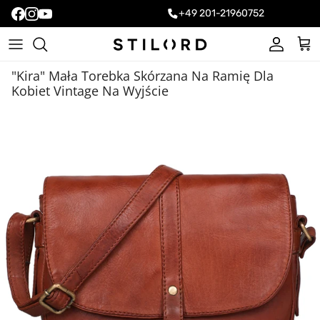
+49 201-21960752
Konto
Kos
"Kira" Mała Torebka Skórzana Na Ramię Dla
Kobiet Vintage Na Wyjście