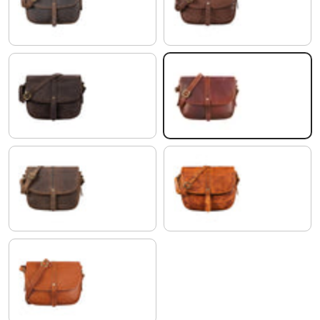
zamora - brązowy
maraska - ciemny brąz
gałka muszkatołowa - brązowy
siena - brązowy
calais - brązowy
larino - brązowy
koniakowy brąz