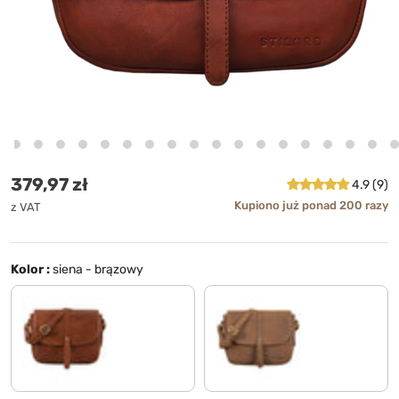
Cena standardowa
379,97 zł
4.9 (9)
Kupiono już ponad 200 razy
z VAT
Kolor :
siena - brązowy
maraska - brązowy
tan - ciemnobrązowy