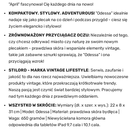
"April" fascynował Cię każdego dnia na nowo!
KOMPAKTOWY. STYLOWY. ADVENTUROUS!
"Odessa" idealnie
nadaje się jako plecak na co dzień i podczas przygód - ciesz się
życiem elegancko i stylowo!
ZRÓWNOWAŻONY PRZYCIĄGACZ OCZU:
Niezależnie od tego,
czy chcesz odkrywać miasto czy naturę ze swoim nowym
plecakiem - prawdziwa skóra i wspaniałe elementy vintage,
takie jak zabawne sznurki sprawiają, że "Odessa" i ona
przyciągają wzrok!
STILORD - MARKA VINTAGE LIFESTYLE
: Serwis, zaufanie i
jakość to dla nas rzecz najważniejsza. Uwielbiamy nowoczesne
produkty vintage, które przekraczają krótkotrwałe trendy.
Naszą pasją jest czynić świat bardziej stylowym. Pracujemy
nad tym każdego dnia z prawdziwym oddaniem.
WSZYSTKO W SKRÓCIE:
Wymiary (dł. x szer. x wys.): 22 x 8 x
31 cm | Model: Odessa | Materiał: prawdziwa skóra bydlęca |
Waga: 650 gramów | Niewyściełana komora główna
odpowiednia dla tabletów iPad 9,7 cala i 10,1 cala.