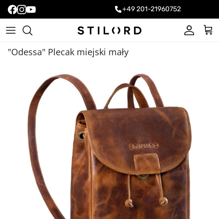
+49 201-21960752
Konto
Kos
"Odessa" Plecak miejski mały