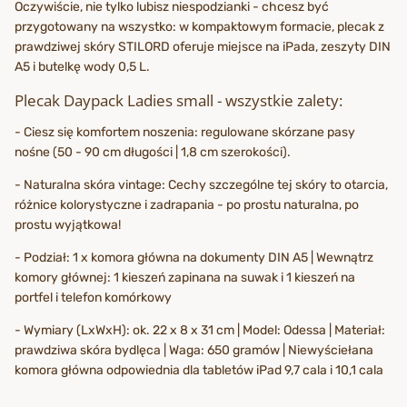
Oczywiście, nie tylko lubisz niespodzianki - chcesz być
przygotowany na wszystko: w kompaktowym formacie, plecak z
prawdziwej skóry STILORD oferuje miejsce na iPada, zeszyty DIN
A5 i butelkę wody 0,5 L.
Plecak Daypack Ladies small - wszystkie zalety:
- Ciesz się komfortem noszenia: regulowane skórzane pasy
nośne (50 - 90 cm długości | 1,8 cm szerokości).
- Naturalna skóra vintage: Cechy szczególne tej skóry to otarcia,
różnice kolorystyczne i zadrapania - po prostu naturalna, po
prostu wyjątkowa!
- Podział: 1 x komora główna na dokumenty DIN A5 | Wewnątrz
komory głównej: 1 kieszeń zapinana na suwak i 1 kieszeń na
portfel i telefon komórkowy
- Wymiary (LxWxH): ok. 22 x 8 x 31 cm | Model: Odessa | Materiał:
prawdziwa skóra bydlęca | Waga: 650 gramów | Niewyściełana
komora główna odpowiednia dla tabletów iPad 9,7 cala i 10,1 cala