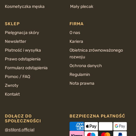
Kosmetyczka męska
Mały plecak
SKLEP
FIRMA
Pielęgnacja skóry
O nas
Newsletter
Kariera
Płatność i wysyłka
Obietnica zrównoważonego
rozwoju
Prawo odstąpienia
Ochrona danych
Formularz odstąpienia
Regulamin
Pomoc / FAQ
Nota prawna
Zwroty
Kontakt
DOŁĄCZ DO
BEZPIECZNA PŁATNOŚĆ
SPOŁECZNOŚCI
@stilord.official