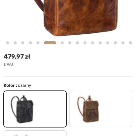
Cena standardowa
479,97 zł
z VAT
Kolor :
czarny
czarny
średni brąz