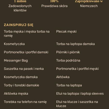
1 milion
100%
Zaprojektowano w
Zadowolonych
Prawdziwa skóra
Niemczech
klientów
ZAINSPIRUJ SIĘ
Torba męska i męska torba na
Plecak męski
ramię
Kosmetyczka
Torba na laptopa damska
Portmonetka i portfel damski
Piórniki i piórnik
Messenger Bag
Torba podróżna
Saszetka na pasek i nerka
Portmonetka i portfel męski
Kosmetyczka damska
Aktówka
Torby i torebki damskie
Torba na laptopa
Aktówka męska
Etui na laptopa i laptop sleeves
Torebka na telefon na ramię
Etui na klucze i saszetka na
klucze