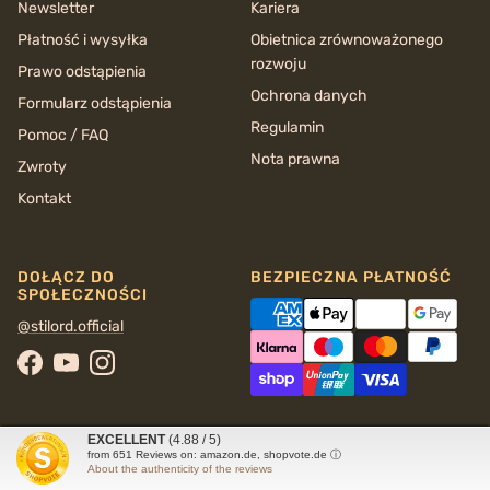
Newsletter
Kariera
Płatność i wysyłka
Obietnica zrównoważonego
rozwoju
Prawo odstąpienia
Ochrona danych
Formularz odstąpienia
Regulamin
Pomoc / FAQ
Nota prawna
Zwroty
Kontakt
DOŁĄCZ DO
BEZPIECZNA PŁATNOŚĆ
SPOŁECZNOŚCI
@stilord.official
Facebook
YouTube
Instagram
EXCELLENT
(4.88 / 5)
from
651
Reviews on: amazon.de, shopvote.de ⓘ
About the authenticity of the reviews