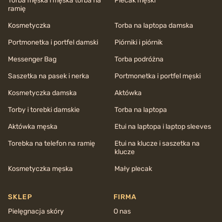
Torba męska i męska torba na
Plecak męski
ramię
Kosmetyczka
Torba na laptopa damska
Portmonetka i portfel damski
Piórniki i piórnik
Messenger Bag
Torba podróżna
Saszetka na pasek i nerka
Portmonetka i portfel męski
Kosmetyczka damska
Aktówka
Torby i torebki damskie
Torba na laptopa
Aktówka męska
Etui na laptopa i laptop sleeves
Torebka na telefon na ramię
Etui na klucze i saszetka na
klucze
Kosmetyczka męska
Mały plecak
SKLEP
FIRMA
Pielęgnacja skóry
O nas