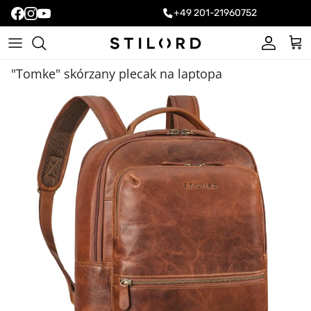
+49 201-21960752
Konto
Kos
"Tomke" skórzany plecak na laptopa