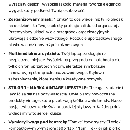
Wyrazisty design i wysokiej jakości materiał tworzą elegancki
wygląd, który podkreśli Twoją osobowość.
Zorganizowany blask:
"Tomke" to coś więcej niż tylko plecak
na co dzień - to Twój osobisty profesjonalista od organizacji.
Przemyślany układ i wiele przegródek organizacyjnych
ułatwiają śledzenie wszystkiego. Poczucie uporządkowanego
blasku w codziennym życiu biznesowym.
Multimedialne arcydzieło:
Twój laptop zasługuje na
bezpieczne miejsce. Wyściełana przegroda na notebooka nie
tylko chroni sprzęt techniczny, ale także symbolizuje
innowacyjną stronę sukcesu zawodowego. Stylowe
zabezpieczenie, które inspiruje kreatywne pomysły.
STILORD - MARKA VINTAGE LIFESTYLE:
Obsługa, zaufanie i
jakość są dla nas oczywistością. Uwielbiamy nowoczesne
produkty vintage, które przetrwają krótkotrwałe trendy. Naszą
pasją jest uczynienie świata bardziej stylowym. Każdego dnia
wkładamy w to serce i duszę.
Wymiary i waga pod kontrolą:
"Tomke" towarzyszy Ci dzięki
kompaktowym wymiarom (30 x 13 x 41 cm) i lekkiej jak piórko