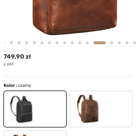
Cena standardowa
749,90 zł
z VAT
Kolor :
czarny
czarny
średni brąz