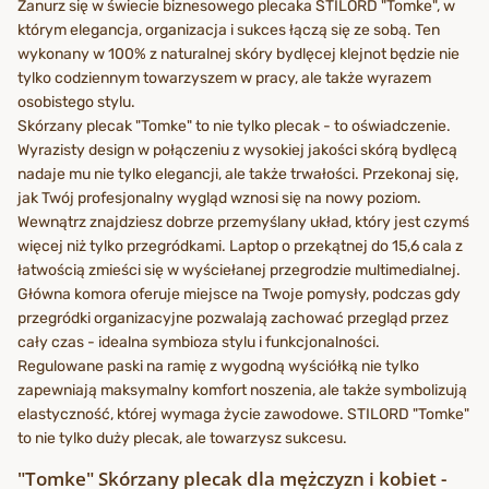
Zanurz się w świecie biznesowego plecaka STILORD "Tomke", w
którym elegancja, organizacja i sukces łączą się ze sobą. Ten
wykonany w 100% z naturalnej skóry bydlęcej klejnot będzie nie
tylko codziennym towarzyszem w pracy, ale także wyrazem
osobistego stylu.
Skórzany plecak "Tomke" to nie tylko plecak - to oświadczenie.
Wyrazisty design w połączeniu z wysokiej jakości skórą bydlęcą
nadaje mu nie tylko elegancji, ale także trwałości. Przekonaj się,
jak Twój profesjonalny wygląd wznosi się na nowy poziom.
Wewnątrz znajdziesz dobrze przemyślany układ, który jest czymś
więcej niż tylko przegródkami. Laptop o przekątnej do 15,6 cala z
łatwością zmieści się w wyściełanej przegrodzie multimedialnej.
Główna komora oferuje miejsce na Twoje pomysły, podczas gdy
przegródki organizacyjne pozwalają zachować przegląd przez
cały czas - idealna symbioza stylu i funkcjonalności.
Regulowane paski na ramię z wygodną wyściółką nie tylko
zapewniają maksymalny komfort noszenia, ale także symbolizują
elastyczność, której wymaga życie zawodowe. STILORD "Tomke"
to nie tylko duży plecak, ale towarzysz sukcesu.
"Tomke" Skórzany plecak dla mężczyzn i kobiet -