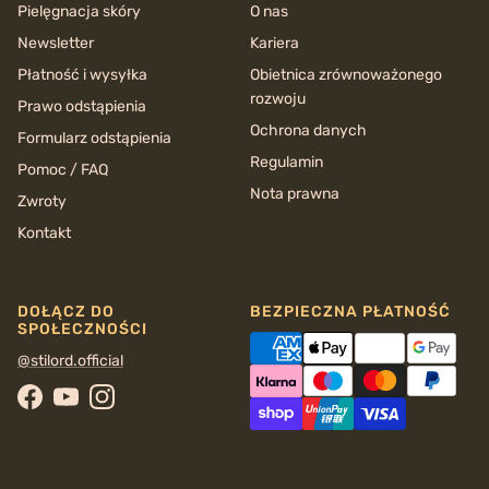
Pielęgnacja skóry
O nas
Newsletter
Kariera
Płatność i wysyłka
Obietnica zrównoważonego
rozwoju
Prawo odstąpienia
Ochrona danych
Formularz odstąpienia
Regulamin
Pomoc / FAQ
Nota prawna
Zwroty
Kontakt
DOŁĄCZ DO
BEZPIECZNA PŁATNOŚĆ
SPOŁECZNOŚCI
@stilord.official
Facebook
YouTube
Instagram