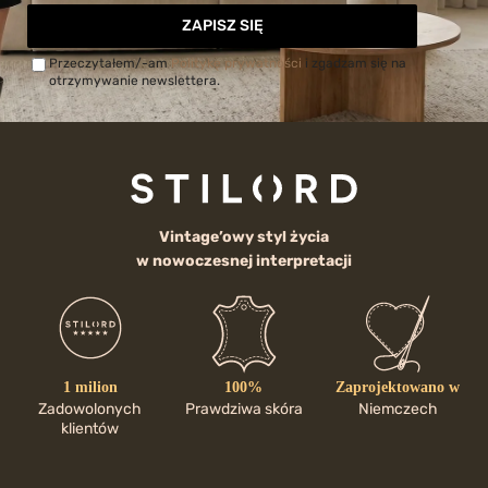
ZAPISZ SIĘ
Przeczytałem/-am
Politykę prywatności
i zgadzam się na
otrzymywanie newslettera.
Vintage’owy styl życia
w nowoczesnej interpretacji
1 milion
100%
Zaprojektowano w
Zadowolonych
Prawdziwa skóra
Niemczech
klientów