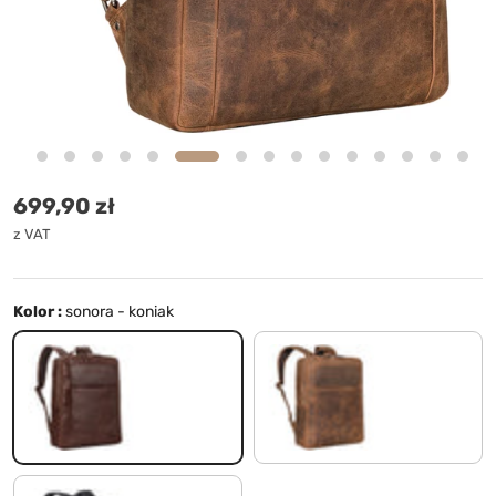
Cena standardowa
699,90 zł
z VAT
Kolor :
sonora - koniak
sonora - koniak
samari - brązowy