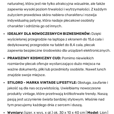
naturalnej, która jest nie tylko atrakcyjna wizualnie, ale także
zapewnia wysoki poziom trwałości i wytrzymałości. Z każdym
zużyciem prawdziwa skóra nabiera charakteru i rozwija
indywidualną patynę, która nadaje plecakowi osobisty
charakter i odróżnia go od innych.
IDEALNY DLA NOWOCZESNYCH BIZNESMENÓW:
Dzięki
wyściełanej przegrodzie na laptopa z ekranem do 15,6 cala i
dedykowanej przegrodzie na tablet do 8,4 cala, plecak
zapewnia bezpieczne środowisko dla urządzeń elektronicznych.
PRAWDZIWY KOSMICZNY CUD:
Pomimo niewielkich
rozmiarów plecak oferuje wystarczająco dużo miejsca na
ważne dokumenty, pliki lub przedmioty osobiste. Nawet lunch
znajdzie swoje miejsce.
STILORD - MARKA VINTAGE LIFESTYLE:
Obsługa, zaufanie i
jakość są dla nas oczywistością. Uwielbiamy nowoczesne
produkty vintage, które przetrwają krótkotrwałe trendy. Naszą
pasją jest uczynienie świata bardziej stylowym. Właśnie nad
tym pracujemy każdego dnia z sercem i duszą.
Wymiary:
(szer. x wys. x gł.) ok. 30 x 10 x 40 cm |
Model
: Lion |