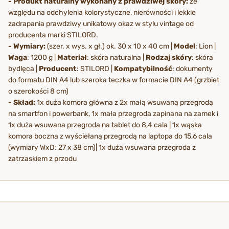
- Produkt naturalny wykonany z prawdziwej skóry:
ze
względu na odchylenia kolorystyczne, nierówności i lekkie
zadrapania prawdziwy unikatowy okaz w stylu vintage od
producenta marki STILORD.
- Wymiary:
(szer. x wys. x gł.) ok. 30 x 10 x 40 cm |
Model
: Lion |
Waga
: 1200 g |
Materiał
: skóra naturalna |
Rodzaj skóry
: skóra
bydlęca |
Producent
: STILORD |
Kompatybilność
: dokumenty
do formatu DIN A4 lub szeroka teczka w formacie DIN A4 (grzbiet
o szerokości 8 cm)
- Skład:
1x duża komora główna z 2x małą wsuwaną przegrodą
na smartfon i powerbank, 1x mała przegroda zapinana na zamek i
1x duża wsuwana przegroda na tablet do 8,4 cala | 1x wąska
komora boczna z wyściełaną przegrodą na laptopa do 15,6 cala
(wymiary WxD: 27 x 38 cm)| 1x duża wsuwana przegroda z
zatrzaskiem z przodu