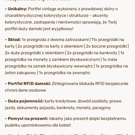
- Unikalny:
Portfel vintage wykonany z prawdziwej skóry o
charakterystycznej kolorystyce i strukturze - akcenty
kolorystyczne, zadrapania i nierówności sprawiają, że Twój
portfel duży damski jest wyjątkowy!
- Skład:
1x przegroda z dwoma zatrzaskami | 11x przegródki na
karty | 2x przegródki na karty z okienkiem | 2x boczne przegródki |
2x duże przegródki z okienkiem | 2x przegródki na banknoty | 1x
przegródka na monety z zamkiem błyskawicznym | 1x mała
przegródka na zamek błyskawiczny wewnątrz | 1x przegródka na
żeton zakupowy | 1x przegródka na zewnątrz
- Portfel RFID damski:
Zintegrowana blokada RFID bezpiecznie
chroni dane osobowe
- Duża pojemność:
karty kredytowe, dowód osobisty, prawo
jazdy, dokumenty pojazdu, banknoty, monety, paragony
- Pomysł na prezent:
Idealny jako prezent dzięki bezpłatnemu
pudełku upominkowemu dla kobiet