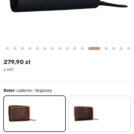
Cena standardowa
279,90 zł
z VAT
Kolor :
salerno - brązowy
salerno - brązowy
luino - brązowy