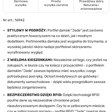
Darmowa
Prosta
Prawdziwa skóra
wysyłka
wysyłka zwrotna
Naturalna i
zrównoważona
Nr art.: 16942
STYLOWY W PODRÓŻY:
Portfel damski "Jade" jest zarówno
praktycznym towarzyszem na co dzień, jak i modnym
dodatkiem. Portmonetka damska jest wygodna do trzymania, a
wysokiej jakości skóra nadaje portfelowi skórzanemu
wyrafinowany wygląd.
Z WIELOMA KIESZONKAMI:
Niezależnie od tego, czy jesteś na
zakupach, w biurze czy na kolacji z przyjaciółmi - z portfelem
damskim "Jade" zawsze będziesz mieć wszystko, czego
potrzebujesz pod ręką. Od kart kredytowych po gotówkę i
dokumenty samochodowe - dzięki wielu przegródkom zawsze
będziesz zorganizowany.
BEZPIECZEŃSTWO DZIĘKI RFID:
Dzięki technologii RFID
poufne dane są niezawodnie chronione przed
nieautoryzowanym dostępem. Czy to w zatłoczonym mieście,
czy w zatłoczonym pociągu - portfel RFID "Jade" zawsze daje