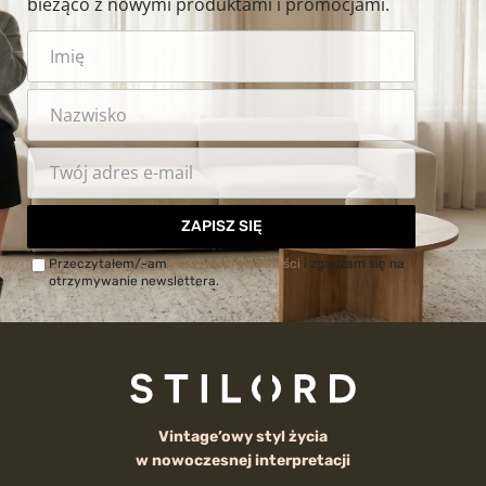
bieżąco z nowymi produktami i promocjami.
ZAPISZ SIĘ
Przeczytałem/-am
Politykę prywatności
i zgadzam się na
otrzymywanie newslettera.
Vintage’owy styl życia
w nowoczesnej interpretacji