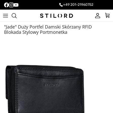
+49 201-21960752
Konto
Kos
"Jade" Duży Portfel Damski Skórzany RFID
Blokada Stylowy Portmonetka