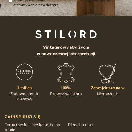
Przeczytałem/-am
Politykę prywatności
i zgadzam się na
otrzymywanie newslettera.
Vintage’owy styl życia
w nowoczesnej interpretacji
1 milion
100%
Zaprojektowano w
Zadowolonych
Prawdziwa skóra
Niemczech
klientów
ZAINSPIRUJ SIĘ
Torba męska i męska torba na
Plecak męski
ramię