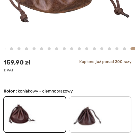
Cena standardowa
159,90 zł
Kupiono już ponad 200 razy
z VAT
Kolor :
koniakowy - ciemnobrązowy
koniakowy - ciemnobrązowy
tisco - brązowy