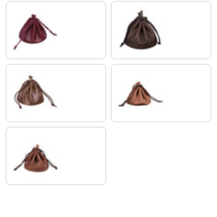
rosso
matowy ciemny brąz
antyczny brąz
siodło - brązowy
koniakowy brąz