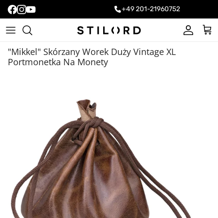
+49 201-21960752
Konto
Kos
"Mikkel" Skórzany Worek Duży Vintage XL
Portmonetka Na Monety